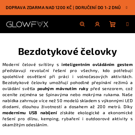
Přejít
DOPRAVA ZDARMA NAD 1200 KČ | DORUČENÍ DO 1-2 DNŮ
na
obsah
Nákupn
Hledat
Přihlášení
Bezdotykové čelovky
košík
Moderní čelové svítilny s
inteligentním ovládáním gestem
představují revoluční řešení pro všechny, kdo potřebují
spolehlivé osvětlení při práci i volnočasových aktivitách.
Bezdotykové čelovky umožňují pohodlné přepínání režimů a
ovládání světla
pouhým mávnutím ruky
před senzorem, což
oceníte zejména se špinavýma nebo mokrýma rukama. Naše
nabídka zahrnuje
více než 50 modelů skladem
s výkonnými LED
diodami, dlouhou životností a dosahem až 200 metrů. Díky
modernímu USB nabíjení
získáte ekologické a ekonomické
řešení pro dílnu, kemping, rybaření i outdoorové aktivity s
okamžitým odesláním
.