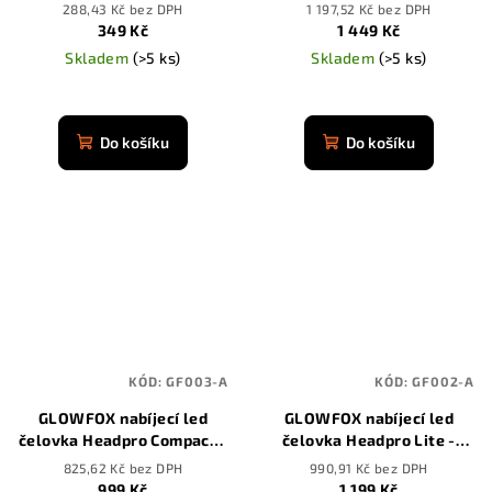
senzorem
mAh
288,43 Kč bez DPH
1 197,52 Kč bez DPH
349 Kč
1 449 Kč
Skladem
(>5 ks)
Skladem
(>5 ks)
Průměrné
Průměrné
hodnocení
hodnocení
produktu
produktu
Do košíku
Do košíku
je
je
4,9
4,9
z
z
5
5
hvězdiček.
hvězdiček.
KÓD:
GF003-A
KÓD:
GF002-A
GLOWFOX nabíjecí led
GLOWFOX nabíjecí led
čelovka Headpro Compact -
čelovka Headpro Lite -
3500 mAh
3500 mAh
825,62 Kč bez DPH
990,91 Kč bez DPH
999 Kč
1 199 Kč