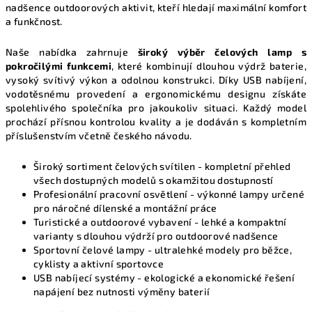
y
nadšence outdoorových aktivit, kteří hledají maximální komfort
a funkčnost.
v
ý
Naše nabídka zahrnuje
široký výběr čelových lamp s
p
pokročilými funkcemi
, které kombinují dlouhou výdrž baterie,
i
vysoký svítivý výkon a odolnou konstrukci. Díky USB nabíjení,
s
vodotěsnému provedení a ergonomickému designu získáte
u
spolehlivého společníka pro jakoukoliv situaci. Každý model
prochází přísnou kontrolou kvality a je dodáván s kompletním
příslušenstvím včetně českého návodu.
Široký sortiment čelových svítilen
- kompletní přehled
všech dostupných modelů s okamžitou dostupností
Profesionální pracovní osvětlení
- výkonné lampy určené
pro náročné dílenské a montážní práce
Turistické a outdoorové vybavení
- lehké a kompaktní
varianty s dlouhou výdrží pro outdoorové nadšence
Sportovní čelové lampy
- ultralehké modely pro běžce,
cyklisty a aktivní sportovce
USB nabíjecí systémy
- ekologické a ekonomické řešení
napájení bez nutnosti výměny baterií