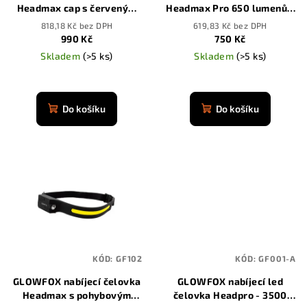
Headmax cap s červeným
Headmax Pro 650 lumenů s
d
světlem
pohybovým senzorem
818,18 Kč bez DPH
619,83 Kč bez DPH
u
990 Kč
750 Kč
k
Skladem
(>5 ks)
Skladem
(>5 ks)
t
Průměrné
ů
hodnocení
produktu
Do košíku
Do košíku
je
4,8
z
5
hvězdiček.
KÓD:
GF102
KÓD:
GF001-A
GLOWFOX nabíjecí čelovka
GLOWFOX nabíjecí led
Headmax s pohybovým
čelovka Headpro - 3500