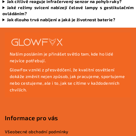
Jak citlivě reaguje infračervený senzor na pohyb ruky?
Jaké režimy svícení nabízejí čelové lampy s gestikulačním
ovládáním?
Jak dlouho trvá nabíjení a jaká je životnost baterie?
Z
á
p
Naším posláním je přinášet světlo tam, kde ho lidé
a
nejvíce potřebují.
t
GlowFox vznikl z přesvědčení, že kvalitní osvětlení
í
dokáže změnit nejen způsob, jak pracujeme, sportujeme
nebo cestujeme, ale i to, jak se cítíme v každodenních
chvílích.
Informace pro vás
Všeobecné obchodní podmínky