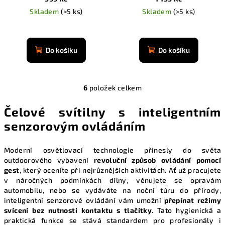
Skladem
(>5 ks)
Skladem
(>5 ks)
Průměrné
Průměrné
hodnocení
hodnocení
produktu
produktu
Do košíku
Do košíku
je
je
4,9
4,9
z
z
5
6
položek celkem
5
O
hvězdiček.
hvězdiček.
v
Čelové svítilny s inteligentním
l
senzorovým ovládáním
á
d
a
Moderní osvětlovací technologie přinesly do světa
outdoorového vybavení
revoluční způsob ovládání pomocí
c
gest
, který oceníte při nejrůznějších aktivitách. Ať už pracujete
í
v náročných podmínkách dílny, věnujete se opravám
p
automobilu, nebo se vydáváte na noční túru do přírody,
r
inteligentní senzorové ovládání vám umožní
přepínat režimy
v
svícení bez nutnosti kontaktu s tlačítky
. Tato hygienická a
k
praktická funkce se stává standardem pro profesionály i