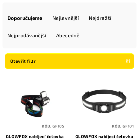
Ř
a
Doporučujeme
Nejlevnější
Nejdražší
z
e
Nejprodávanější
Abecedně
n
í
p
Otevřít filtr
r
V
o
ý
d
p
u
i
k
s
t
p
ů
KÓD:
GF105
KÓD:
GF101
r
GLOWFOX nabíjecí čelovka
GLOWFOX nabíjecí čelovka
o