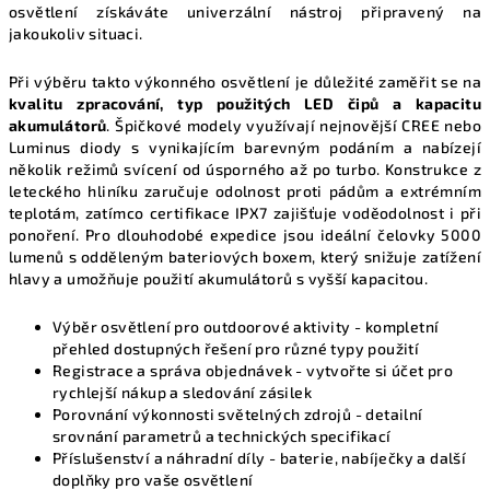
osvětlení získáváte univerzální nástroj připravený na
v
jakoukoliv situaci.
ý
p
Při výběru takto výkonného osvětlení je důležité zaměřit se na
i
kvalitu zpracování, typ použitých LED čipů a kapacitu
s
akumulátorů
. Špičkové modely využívají nejnovější CREE nebo
u
Luminus diody s vynikajícím barevným podáním a nabízejí
několik režimů svícení od úsporného až po turbo. Konstrukce z
leteckého hliníku zaručuje odolnost proti pádům a extrémním
teplotám, zatímco certifikace IPX7 zajišťuje voděodolnost i při
ponoření. Pro dlouhodobé expedice jsou ideální čelovky 5000
lumenů s odděleným bateriových boxem, který snižuje zatížení
hlavy a umožňuje použití akumulátorů s vyšší kapacitou.
Výběr osvětlení pro outdoorové aktivity
- kompletní
přehled dostupných řešení pro různé typy použití
Registrace a správa objednávek
- vytvořte si účet pro
rychlejší nákup a sledování zásilek
Porovnání výkonnosti světelných zdrojů
- detailní
srovnání parametrů a technických specifikací
Příslušenství a náhradní díly
- baterie, nabíječky a další
doplňky pro vaše osvětlení