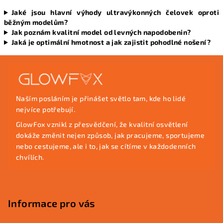
Jaké jsou hlavní výhody ultravýkonných čelovek oproti
běžným modelům?
Jak poznám kvalitní model od levných napodobenin?
Jaká je optimální hmotnost a jak zajistit pohodlné nošení?
Z
á
p
Naším posláním je přinášet světlo tam, kde ho lidé
a
nejvíce potřebují.
t
GlowFox vznikl z přesvědčení, že kvalitní osvětlení
í
dokáže změnit nejen způsob, jak pracujeme, sportujeme
nebo cestujeme, ale i to, jak se cítíme v každodenních
chvílích.
Informace pro vás