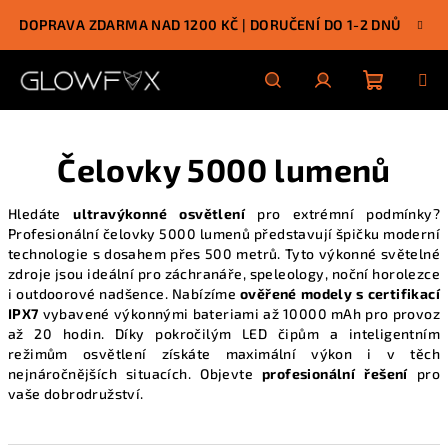
Přejít
DOPRAVA ZDARMA NAD 1200 KČ | DORUČENÍ DO 1-2 DNŮ
na
obsah
Nákupn
Hledat
Přihlášení
Čelovky 5000 lumenů
košík
Hledáte
ultravýkonné osvětlení
pro extrémní podmínky?
Profesionální čelovky 5000 lumenů představují špičku moderní
technologie s dosahem přes 500 metrů. Tyto výkonné světelné
zdroje jsou ideální pro záchranáře, speleology, noční horolezce
i outdoorové nadšence. Nabízíme
ověřené modely s certifikací
IPX7
vybavené výkonnými bateriami až 10000 mAh pro provoz
až 20 hodin. Díky pokročilým LED čipům a
inteligentním
režimům osvětlení
získáte maximální výkon i v těch
nejnáročnějších situacích. Objevte
profesionální řešení
pro
vaše dobrodružství.