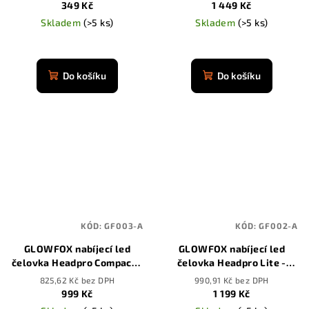
349 Kč
1 449 Kč
Skladem
(>5 ks)
Skladem
(>5 ks)
Průměrné
Průměrné
hodnocení
hodnocení
produktu
produktu
Do košíku
Do košíku
je
je
4,9
4,9
z
z
5
5
hvězdiček.
hvězdiček.
KÓD:
GF003-A
KÓD:
GF002-A
GLOWFOX nabíjecí led
GLOWFOX nabíjecí led
čelovka Headpro Compact -
čelovka Headpro Lite -
3500 mAh
3500 mAh
825,62 Kč bez DPH
990,91 Kč bez DPH
999 Kč
1 199 Kč