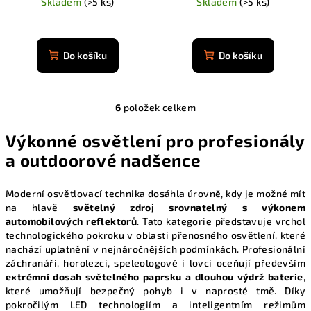
Skladem
(>5 ks)
Skladem
(>5 ks)
Průměrné
Průměrné
hodnocení
hodnocení
produktu
produktu
Do košíku
Do košíku
je
je
4,9
4,9
z
z
5
6
položek celkem
5
O
hvězdiček.
hvězdiček.
v
Výkonné osvětlení pro profesionály
l
a outdoorové nadšence
á
d
a
Moderní osvětlovací technika dosáhla úrovně, kdy je možné mít
na hlavě
světelný zdroj srovnatelný s výkonem
c
automobilových reflektorů
. Tato kategorie představuje vrchol
í
technologického pokroku v oblasti přenosného osvětlení, které
p
nachází uplatnění v nejnáročnějších podmínkách. Profesionální
r
záchranáři, horolezci, speleologové i lovci oceňují především
v
extrémní dosah světelného paprsku a dlouhou výdrž baterie
,
k
které umožňují bezpečný pohyb i v naprosté tmě. Díky
y
pokročilým LED technologiím a inteligentním režimům