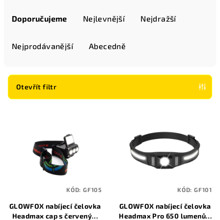
Ř
a
Doporučujeme
Nejlevnější
Nejdražší
z
e
Nejprodávanější
Abecedně
n
í
p
Otevřít filtr
r
V
o
ý
d
p
u
i
k
s
t
p
ů
KÓD:
GF105
KÓD:
GF101
r
GLOWFOX nabíjecí čelovka
GLOWFOX nabíjecí čelovka
o
Headmax cap s červeným
Headmax Pro 650 lumenů s