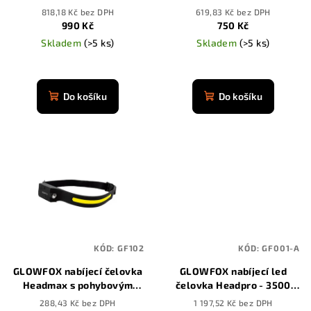
d
světlem
pohybovým senzorem
818,18 Kč bez DPH
619,83 Kč bez DPH
u
990 Kč
750 Kč
k
Skladem
(>5 ks)
Skladem
(>5 ks)
t
Průměrné
ů
hodnocení
produktu
Do košíku
Do košíku
je
4,8
z
5
hvězdiček.
KÓD:
GF102
KÓD:
GF001-A
GLOWFOX nabíjecí čelovka
GLOWFOX nabíjecí led
Headmax s pohybovým
čelovka Headpro - 3500
senzorem
mAh
288,43 Kč bez DPH
1 197,52 Kč bez DPH