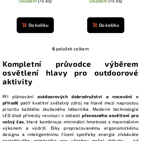
Skladem
(>5 ks)
Skladem
(>5 ks)
Průměrné
Průměrné
hodnocení
hodnocení
produktu
produktu
Do košíku
Do košíku
je
je
4,9
4,9
z
z
5
6
položek celkem
5
O
hvězdiček.
hvězdiček.
v
Kompletní průvodce výběrem
l
osvětlení hlavy pro outdoorové
á
aktivity
d
a
c
Při plánování
outdoorových dobrodružství a nocování v
í
přírodě
patří kvalitní světelný zdroj na hlavě mezi naprostou
p
prioritu každého zkušeného táborníka. Moderní technologie
LED diod přinesly revoluci v oblasti
přenosného osvětlení pro
r
volný čas
, které kombinuje minimální hmotnost s maximálním
v
výkonem a výdrží. Díky propracovanému ergonomickému
k
designu a inteligentnímu řízení spotřeby energie získáváte
y
spolehlivého pomocníka pro všechny noční aktivity – od