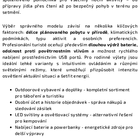
v
přípravy jídla přes čtení až po bezpečný pohyb v terénu po
ý
setmění.
p
i
Výběr správného modelu závisí na několika klíčových
faktorech:
délce plánovaného pobytu v přírodě
, klimatických
s
podmínkách, typu aktivit a osobních preferencích.
u
Profesionální turisté oceňují především
dlouhou výdrž baterie,
odolnost proti povětrnostním vlivům
a možnost rychlého
nabíjení prostřednictvím USB portů. Pro rodinné výlety jsou
ideální lehké varianty s intuitivním ovládáním a různými
světelnými režimy, které umožňují přizpůsobit intenzitu
osvětlení aktuální situaci a šetřit energii.
Outdoorové vybavení a doplňky
- kompletní sortiment
pro táboření a turistiku
Osobní účet a historie objednávek
- správa nákupů a
sledování zásilek
LED svítilny a osvětlovací systémy
- alternativní řešení
pro kempování
Nabíjecí baterie a powerbanky
- energetické zdroje pro
delší výpravy