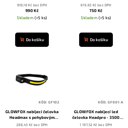
d
světlem
pohybovým senzorem
818,18 Kč bez DPH
619,83 Kč bez DPH
u
990 Kč
750 Kč
k
Skladem
(>5 ks)
Skladem
(>5 ks)
t
Průměrné
ů
hodnocení
produktu
Do košíku
Do košíku
je
4,8
z
5
hvězdiček.
KÓD:
GF102
KÓD:
GF001-A
GLOWFOX nabíjecí čelovka
GLOWFOX nabíjecí led
Headmax s pohybovým
čelovka Headpro - 3500
senzorem
mAh
288,43 Kč bez DPH
1 197,52 Kč bez DPH