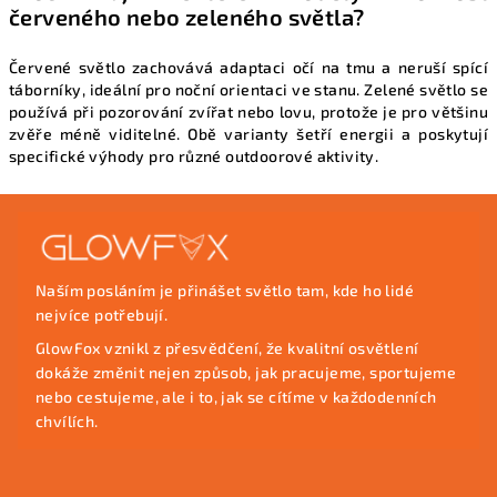
červeného nebo zeleného světla?
Červené světlo zachovává adaptaci očí na tmu a neruší spící
táborníky, ideální pro noční orientaci ve stanu. Zelené světlo se
používá při pozorování zvířat nebo lovu, protože je pro většinu
zvěře méně viditelné. Obě varianty šetří energii a poskytují
specifické výhody pro různé outdoorové aktivity.
Z
á
p
Naším posláním je přinášet světlo tam, kde ho lidé
a
nejvíce potřebují.
t
GlowFox vznikl z přesvědčení, že kvalitní osvětlení
í
dokáže změnit nejen způsob, jak pracujeme, sportujeme
nebo cestujeme, ale i to, jak se cítíme v každodenních
chvílích.