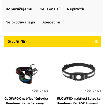
Ř
a
Doporučujeme
Nejlevnější
Nejdražší
z
e
Nejprodávanější
Abecedně
n
í
p
Otevřít filtr
r
V
o
ý
d
p
u
i
k
s
t
p
ů
KÓD:
GF105
KÓD:
GF101
r
GLOWFOX nabíjecí čelovka
GLOWFOX nabíjecí čelovka
o
Headmax cap s červeným
Headmax Pro 650 lumenů s