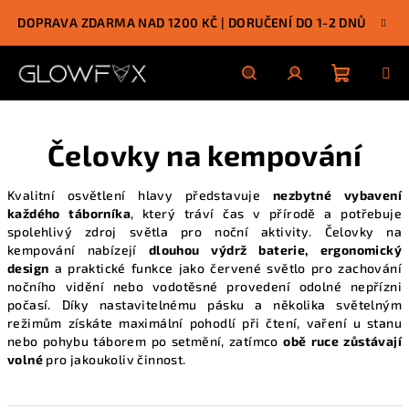
Přejít
DOPRAVA ZDARMA NAD 1200 KČ | DORUČENÍ DO 1-2 DNŮ
na
obsah
Nákupn
Hledat
Přihlášení
Čelovky na kempování
košík
Kvalitní osvětlení hlavy představuje
nezbytné vybavení
každého táborníka
, který tráví čas v přírodě a potřebuje
spolehlivý zdroj světla pro noční aktivity. Čelovky na
kempování nabízejí
dlouhou výdrž baterie, ergonomický
design
a praktické funkce jako červené světlo pro zachování
nočního vidění nebo vodotěsné provedení odolné nepřízni
počasí. Díky nastavitelnému pásku a několika světelným
režimům získáte maximální pohodlí při čtení, vaření u
stanu
nebo pohybu táborem po setmění, zatímco
obě ruce zůstávají
volné
pro jakoukoliv činnost.