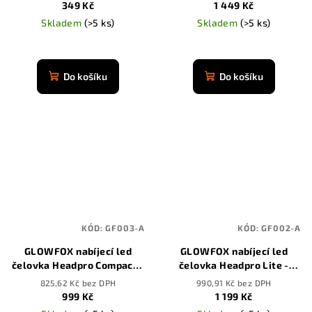
349 Kč
1 449 Kč
Skladem
(>5 ks)
Skladem
(>5 ks)
Průměrné
Průměrné
hodnocení
hodnocení
produktu
produktu
Do košíku
Do košíku
je
je
4,9
4,9
z
z
5
5
hvězdiček.
hvězdiček.
KÓD:
GF003-A
KÓD:
GF002-A
GLOWFOX nabíjecí led
GLOWFOX nabíjecí led
čelovka Headpro Compact -
čelovka Headpro Lite -
3500 mAh
3500 mAh
825,62 Kč bez DPH
990,91 Kč bez DPH
999 Kč
1 199 Kč