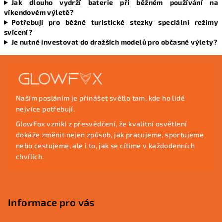
Jak dlouho vydrží baterie při běžném používání na
víkendovém výletě?
Potřebuji pro běžné turistické stezky speciální režimy
svícení?
Je nutné investovat do dražších modelů pro občasné výlety?
Z
á
p
Naším posláním je přinášet světlo tam, kde ho lidé
a
nejvíce potřebují.
t
GlowFox vznikl z přesvědčení, že kvalitní osvětlení
í
dokáže změnit nejen způsob, jak pracujeme, sportujeme
nebo cestujeme, ale i to, jak se cítíme v každodenních
chvílích.
Informace pro vás