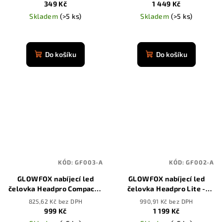
349 Kč
1 449 Kč
Skladem
(>5 ks)
Skladem
(>5 ks)
Průměrné
Průměrné
hodnocení
hodnocení
produktu
produktu
Do košíku
Do košíku
je
je
4,9
4,9
z
z
5
5
hvězdiček.
hvězdiček.
KÓD:
GF003-A
KÓD:
GF002-A
GLOWFOX nabíjecí led
GLOWFOX nabíjecí led
čelovka Headpro Compact -
čelovka Headpro Lite -
3500 mAh
3500 mAh
825,62 Kč bez DPH
990,91 Kč bez DPH
999 Kč
1 199 Kč