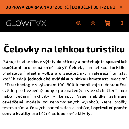
Přejít
DOPRAVA ZDARMA NAD 1200 KČ | DORUČENÍ DO 1-2 DNŮ
na
obsah
Nákupn
Hledat
Přihlášení
Čelovky na lehkou turistiku
košík
Plánujete víkendové výlety do přírody a potřebujete
spolehlivé
osvětlení
pro nenáročné túry? Čelovky na lehkou turistiku
představují ideální volbu pro začátečníky i rekreační turisty,
kteří hledají
jednoduché ovládání a nízkou hmotnost
. Moderní
LED technologie s výkonem 100-300 lumenů zajistí dostatečné
světlo pro bezpečný pohyb po značených stezkách, čtení map
nebo večerní aktivity v kempu. Naše nabídka zahrnuje
osvědčené modely
od renomovaných výrobců, které prošly
testováním v českých podmínkách a nabízejí
optimální poměr
ceny a kvality
pro běžné outdoorové aktivity.