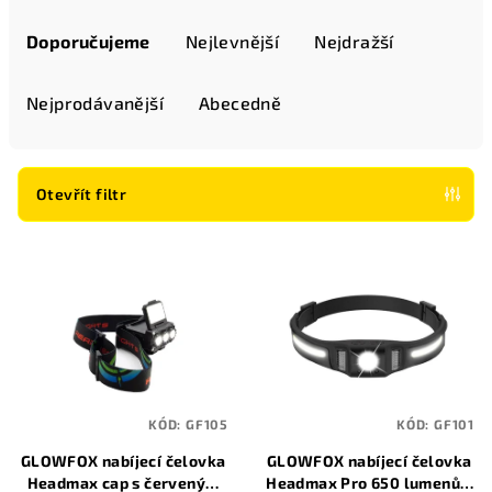
Ř
a
Doporučujeme
Nejlevnější
Nejdražší
z
e
Nejprodávanější
Abecedně
n
í
p
Otevřít filtr
r
V
o
ý
d
p
u
i
k
s
t
p
ů
KÓD:
GF105
KÓD:
GF101
r
GLOWFOX nabíjecí čelovka
GLOWFOX nabíjecí čelovka
o
Headmax cap s červeným
Headmax Pro 650 lumenů s