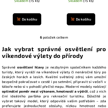
Skladem
(>5 ks)
Skladem
(>5 ks)
Průměrné
Průměrné
hodnocení
hodnocení
produktu
produktu
Do košíku
Do košíku
je
je
4,9
4,9
z
z
5
6
položek celkem
5
O
hvězdiček.
hvězdiček.
v
Jak vybrat správné osvětlení pro
l
víkendové výlety do přírody
á
d
a
Správné
osvětlení hlavy
je nezbytným společníkem každého
turisty, který vyráží na víkendové výlety či nenáročné túry po
c
českých horách a lesích. Kvalitní světelný zdroj vám umožní
í
bezpečně pokračovat v cestě i po setmění, připravit si večeři v
p
táboře nebo si v pohodlí přečíst mapu. Moderní modely nabízejí
r
optimální poměr mezi výkonem, hmotností a výdrží
, což z nich
v
činí ideálního parťáka pro rekreační turistiku. Důležité je
k
vybrat takový model, který odpovídá vašim potřebám – zda
y
preferujete jednoduchost obsluhy, nízkou hmotnost nebo