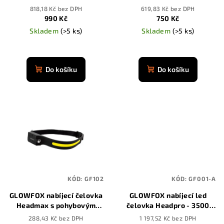
d
světlem
pohybovým senzorem
818,18 Kč bez DPH
619,83 Kč bez DPH
u
990 Kč
750 Kč
k
Skladem
(>5 ks)
Skladem
(>5 ks)
t
Průměrné
ů
hodnocení
produktu
Do košíku
Do košíku
je
4,8
z
5
hvězdiček.
KÓD:
GF102
KÓD:
GF001-A
GLOWFOX nabíjecí čelovka
GLOWFOX nabíjecí led
Headmax s pohybovým
čelovka Headpro - 3500
senzorem
mAh
288,43 Kč bez DPH
1 197,52 Kč bez DPH