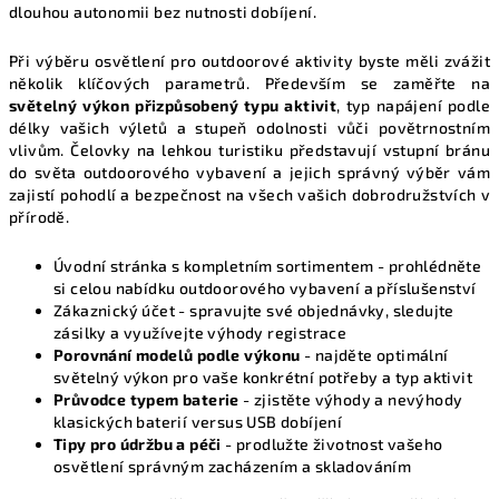
dlouhou autonomii bez nutnosti dobíjení.
v
ý
Při výběru osvětlení pro outdoorové aktivity byste měli zvážit
p
několik klíčových parametrů. Především se zaměřte na
i
světelný výkon přizpůsobený typu aktivit
, typ napájení podle
s
délky vašich výletů a stupeň odolnosti vůči povětrnostním
u
vlivům. Čelovky na lehkou turistiku představují vstupní bránu
do světa outdoorového vybavení a jejich správný výběr vám
zajistí pohodlí a bezpečnost na všech vašich dobrodružstvích v
přírodě.
Úvodní stránka s kompletním sortimentem
- prohlédněte
si celou nabídku outdoorového vybavení a příslušenství
Zákaznický účet
- spravujte své objednávky, sledujte
zásilky a využívejte výhody registrace
Porovnání modelů podle výkonu
- najděte optimální
světelný výkon pro vaše konkrétní potřeby a typ aktivit
Průvodce typem baterie
- zjistěte výhody a nevýhody
klasických baterií versus USB dobíjení
Tipy pro údržbu a péči
- prodlužte životnost vašeho
osvětlení správným zacházením a skladováním