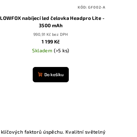
KÓD:
GF002-A
LOWFOX nabíjecí led čelovka Headpro Lite -
3500 mAh
990,91 Kč bez DPH
1 199 Kč
Skladem
(>5 ks)
Průměrné
hodnocení
Do košíku
produktu
je
4,9
z
5
hvězdiček.
klíčových faktorů úspěchu. Kvalitní světelný