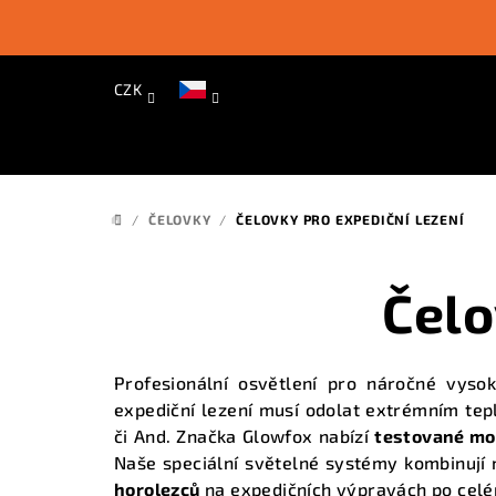
Přejít
na
obsah
CZK
/
ČELOVKY
/
ČELOVKY PRO EXPEDIČNÍ LEZENÍ
DOMŮ
Čelo
Profesionální osvětlení pro náročné vys
expediční lezení musí odolat extrémním te
či And. Značka Glowfox nabízí
testované mo
Naše
speciální světelné systémy
kombinují 
horolezců
na
expedičních výpravách
po celé