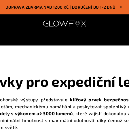
DOPRAVA ZDARMA NAD 1200 KČ | DORUČENÍ DO 1-2 DNŮ
vky pro expediční l
okohorské výstupy představuje
klíčový prvek bezpečnos
plotám, mechanickému namáhání a poskytovat spolehlivý v
dely s výkonem až 3000 lumenů
, které zajistí dokonalo
minimální hmotnost s maximální odolností, díky čemuž s
m světě.