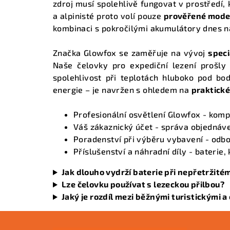
zdroj musí spolehlivě fungovat v prostředí,
a alpinisté proto volí pouze
prověřené mode
kombinaci s pokročilými akumulátory dnes nab
Značka Glowfox se zaměřuje na vývoj
spec
Naše čelovky pro expediční lezení prošly
spolehlivost při teplotách hluboko pod b
energie – je navržen s ohledem na
praktické
Profesionální osvětlení Glowfox
- kompl
Váš zákaznický účet
- správa objednávek
Poradenství při výběru vybavení
- odbo
Příslušenství a náhradní díly
- baterie,
Jak dlouho vydrží baterie při nepřetržit
Lze čelovku používat s lezeckou přilbou?
Jaký je rozdíl mezi běžnými turistickými 
Z