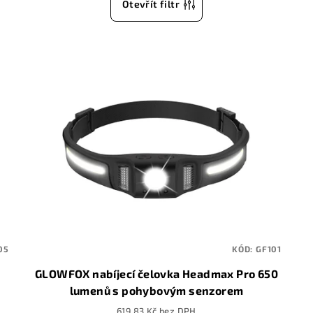
Otevřít filtr
05
KÓD:
GF101
GLOWFOX nabíjecí čelovka Headmax Pro 650
lumenů s pohybovým senzorem
619,83 Kč bez DPH