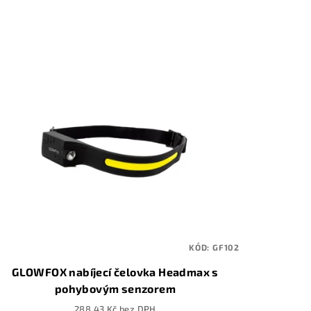
KÓD:
GF102
GLOWFOX nabíjecí čelovka Headmax s
pohybovým senzorem
288,43 Kč bez DPH