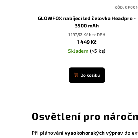
KÓD:
GF001
GLOWFOX nabíjecí led čelovka Headpro -
3500 mAh
1 197,52 Kč bez DPH
1 449 Kč
Skladem
(>5 ks)
Průměrné
hodnocení
Do košíku
produktu
je
4,9
z
5
Osvětlení pro nároč
hvězdiček.
Při plánování
vysokohorských výprav
do ext