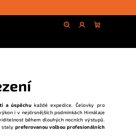
Hledat
Přihlášení
Nákupní
košík
ezení
ti a úspěchu
každé expedice. Čelovky pro
ýkon i v nejdrsnějších podmínkách Himálaje
u viditelnost během dlouhých nocních výstupů.
e staly
preferovanou volbou profesionálních