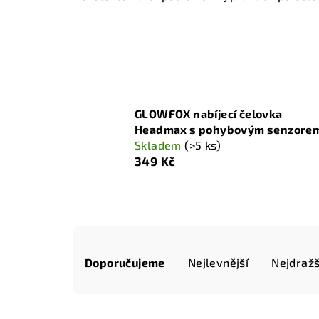
GLOWFOX nabíjecí čelovka
Headmax s pohybovým senzore
Skladem
(>5 ks)
349 Kč
Ř
Doporučujeme
Nejlevnější
Nejdražš
a
z