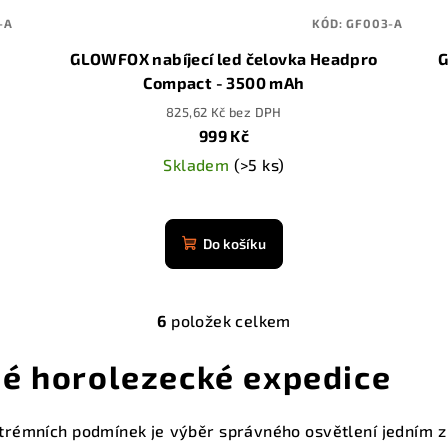
-A
KÓD:
GF003-A
GLOWFOX nabíjecí led čelovka Headpro
G
Compact - 3500 mAh
825,62 Kč bez DPH
999 Kč
Skladem
(>5 ks)
Průměrné
hodnocení
Do košíku
produktu
je
4,9
6
položek celkem
z
O
5
v
né horolezecké expedice
hvězdiček.
l
á
rémních podmínek je výběr správného osvětlení jedním z 
d