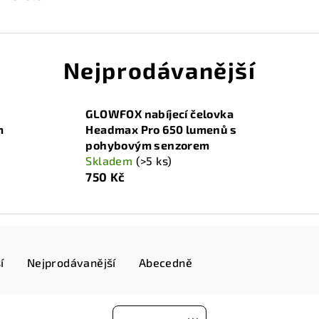
Nejprodávanější
GLOWFOX nabíjecí čelovka
m
Headmax Pro 650 lumenů s
pohybovým senzorem
Skladem
(>5 ks)
750 Kč
í
Nejprodávanější
Abecedně