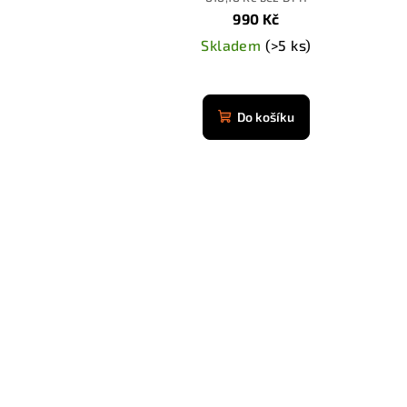
k
990 Kč
t
Skladem
(>5 ks)
ů
Do košíku