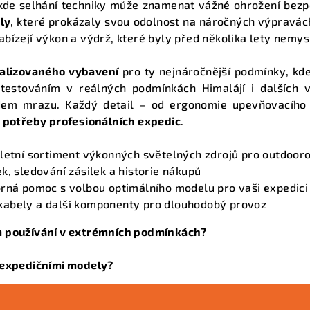
 kde selhání techniky může znamenat vážné ohrožení bezp
a
ly
, které prokázaly svou odolnost na náročných výpravác
c
ízejí výkon a výdrž, které byly před několika lety nemysl
í
ializovaného vybavení
pro ty nejnáročnější podmínky, kde
p
 testováním v reálných podmínkách Himalájí i dalších 
r
odem mrazu. Každý detail – od ergonomie upevňovacího s
v
 potřeby profesionálních expedic
.
k
y
etní sortiment výkonných světelných zdrojů pro outdooro
v
, sledování zásilek a historie nákupů
rná pomoc s volbou optimálního modelu pro vaši expedici
ý
 kabely a další komponenty pro dlouhodobý provoz
p
i
ém používání v extrémních podmínkách?
s
a expedičními modely?
u