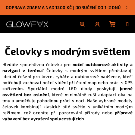
Přejít
DOPRAVA ZDARMA NAD 1200 KČ | DORUČENÍ DO 1-2 DNŮ
na
obsah
Nákupn
Hledat
Přihlášení
Čelovky s modrým světlem
košík
Hledáte spolehlivou čelovku pro
noční outdoorové aktivity a
navigaci v terénu
? Čelovky s modrým světlem představují
ideální řešení pro lovce, rybáře a outdoorové nadšence, kteří
potřebují zachovat noční vidění při čtení map nebo práci s GPS
zařízením. Speciální modré LED diody poskytují
jemné
osvětlení bez oslnění
, které minimálně ruší adaptaci oka na
tmu a umožňuje pohodlnou práci v noci. Naše
vybrané modely
čelovek
kombinují klasické bílé světlo s unikátním modrým
režimem, což oceníte při pozorování přírody nebo
přípravě
vybavení bez vyrušení spolucestujících
.