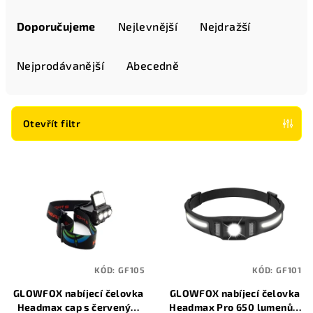
Ř
a
Doporučujeme
Nejlevnější
Nejdražší
z
e
Nejprodávanější
Abecedně
n
í
p
Otevřít filtr
r
V
o
ý
d
p
u
i
k
s
t
p
ů
KÓD:
GF105
KÓD:
GF101
r
GLOWFOX nabíjecí čelovka
GLOWFOX nabíjecí čelovka
o
Headmax cap s červeným
Headmax Pro 650 lumenů s