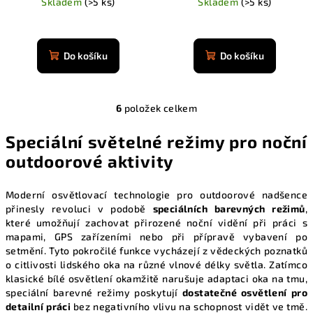
Skladem
(>5 ks)
Skladem
(>5 ks)
Průměrné
Průměrné
hodnocení
hodnocení
produktu
produktu
Do košíku
Do košíku
je
je
4,9
4,9
z
z
5
6
položek celkem
5
O
hvězdiček.
hvězdiček.
v
Speciální světelné režimy pro noční
l
outdoorové aktivity
á
d
a
Moderní osvětlovací technologie pro outdoorové nadšence
přinesly revoluci v podobě
speciálních barevných režimů
,
c
které umožňují zachovat přirozené noční vidění při práci s
í
mapami, GPS zařízeními nebo při přípravě vybavení po
p
setmění. Tyto pokročilé funkce vycházejí z vědeckých poznatků
r
o citlivosti lidského oka na různé vlnové délky světla. Zatímco
v
klasické bílé osvětlení okamžitě narušuje adaptaci oka na tmu,
k
speciální barevné režimy poskytují
dostatečné osvětlení pro
y
detailní práci
bez negativního vlivu na schopnost vidět ve tmě.