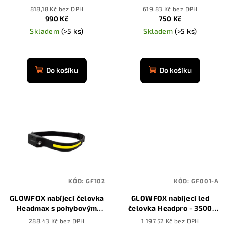
d
světlem
pohybovým senzorem
818,18 Kč bez DPH
619,83 Kč bez DPH
u
990 Kč
750 Kč
k
Skladem
(>5 ks)
Skladem
(>5 ks)
t
Průměrné
ů
hodnocení
produktu
Do košíku
Do košíku
je
4,8
z
5
hvězdiček.
KÓD:
GF102
KÓD:
GF001-A
GLOWFOX nabíjecí čelovka
GLOWFOX nabíjecí led
Headmax s pohybovým
čelovka Headpro - 3500
senzorem
mAh
288,43 Kč bez DPH
1 197,52 Kč bez DPH