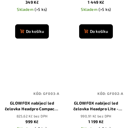
349 Kč
1 449 Kč
Skladem
(>5 ks)
Skladem
(>5 ks)
Průměrné
Průměrné
hodnocení
hodnocení
produktu
produktu
Do košíku
Do košíku
je
je
4,9
4,9
z
z
5
5
hvězdiček.
hvězdiček.
KÓD:
GF003-A
KÓD:
GF002-A
GLOWFOX nabíjecí led
GLOWFOX nabíjecí led
čelovka Headpro Compact -
čelovka Headpro Lite -
3500 mAh
3500 mAh
825,62 Kč bez DPH
990,91 Kč bez DPH
999 Kč
1 199 Kč