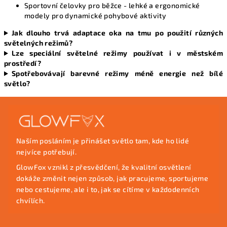
Sportovní čelovky pro běžce
- lehké a ergonomické
modely pro dynamické pohybové aktivity
Jak dlouho trvá adaptace oka na tmu po použití různých
světelných režimů?
Lze speciální světelné režimy používat i v městském
prostředí?
Spotřebovávají barevné režimy méně energie než bílé
světlo?
Z
á
p
Naším posláním je přinášet světlo tam, kde ho lidé
a
nejvíce potřebují.
t
GlowFox vznikl z přesvědčení, že kvalitní osvětlení
í
dokáže změnit nejen způsob, jak pracujeme, sportujeme
nebo cestujeme, ale i to, jak se cítíme v každodenních
chvílích.