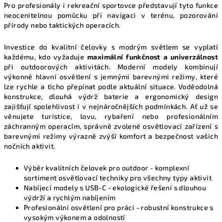
Pro profesionály i rekreační sportovce představují tyto funkce
v
neocenitelnou pomůcku při navigaci v terénu, pozorování
ý
přírody nebo taktických operacích.
p
i
Investice do kvalitní čelovky s modrým světlem se vyplatí
s
každému, kdo vyžaduje
maximální funkčnost a univerzálnost
u
při outdoorových aktivitách. Moderní modely kombinují
výkonné hlavní osvětlení s jemnými barevnými režimy, které
lze rychle a ticho přepínat podle aktuální situace. Voděodolná
konstrukce, dlouhá výdrž baterie a ergonomický design
zajišťují spolehlivost i v nejnáročnějších podmínkách. Ať už se
věnujete turistice, lovu, rybaření nebo profesionálním
záchranným operacím, správně zvolené osvětlovací zařízení s
barevnými režimy výrazně zvýší komfort a bezpečnost vašich
nočních aktivit.
Výběr kvalitních čelovek pro outdoor
- komplexní
sortiment osvětlovací techniky pro všechny typy aktivit
Nabíjecí modely s USB-C
- ekologické řešení s dlouhou
výdrží a rychlým nabíjením
Profesionální osvětlení pro práci
- robustní konstrukce s
vysokým výkonem a odolností