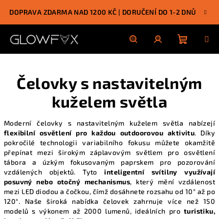
Přejít
DOPRAVA ZDARMA NAD 1200 KČ | DORUČENÍ DO 1-2 DNŮ
na
obsah
Nákupn
Hledat
Přihlášení
Čelovky s nastavitelným
košík
kuželem světla
Moderní čelovky s nastavitelným kuželem světla nabízejí
flexibilní osvětlení pro každou outdoorovou aktivitu
. Díky
pokročilé technologii variabilního fokusu můžete okamžitě
přepínat mezi širokým záplavovým světlem pro osvětlení
tábora a úzkým fokusovaným paprskem pro pozorování
vzdálených objektů. Tyto
inteligentní svítilny využívají
posuvný nebo otočný mechanismus
, který mění vzdálenost
mezi LED diodou a čočkou, čímž dosáhnete rozsahu od 10° až po
120°. Naše
široká nabídka čelovek
zahrnuje více než 150
modelů s výkonem až 2000 lumenů, ideálních pro
turistiku,