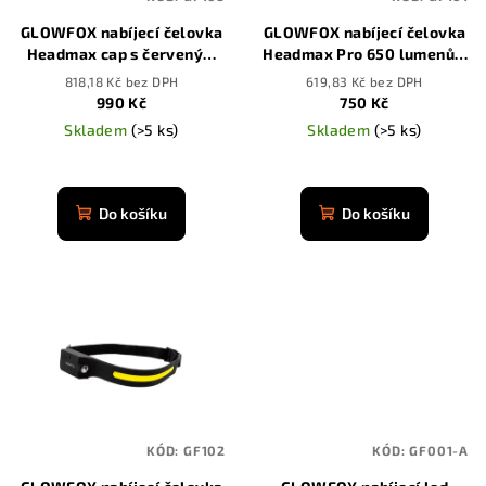
r
GLOWFOX nabíjecí čelovka
GLOWFOX nabíjecí čelovka
o
Headmax cap s červeným
Headmax Pro 650 lumenů s
d
světlem
pohybovým senzorem
818,18 Kč bez DPH
619,83 Kč bez DPH
u
990 Kč
750 Kč
k
Skladem
(>5 ks)
Skladem
(>5 ks)
t
Průměrné
ů
hodnocení
produktu
Do košíku
Do košíku
je
4,8
z
5
hvězdiček.
KÓD:
GF102
KÓD:
GF001-A