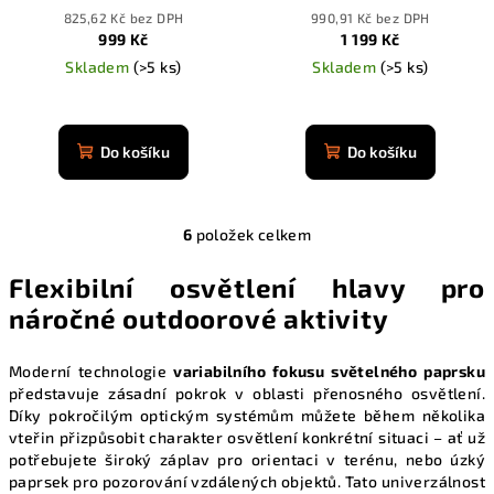
3500 mAh
3500 mAh
825,62 Kč bez DPH
990,91 Kč bez DPH
999 Kč
1 199 Kč
Skladem
(>5 ks)
Skladem
(>5 ks)
Průměrné
Průměrné
hodnocení
hodnocení
produktu
produktu
Do košíku
Do košíku
je
je
4,9
4,9
z
z
5
6
položek celkem
5
O
hvězdiček.
hvězdiček.
v
Flexibilní osvětlení hlavy pro
l
náročné outdoorové aktivity
á
d
a
Moderní technologie
variabilního fokusu světelného paprsku
představuje zásadní pokrok v oblasti přenosného osvětlení.
c
Díky pokročilým optickým systémům můžete během několika
í
vteřin přizpůsobit charakter osvětlení konkrétní situaci – ať už
p
potřebujete široký záplav pro orientaci v terénu, nebo úzký
r
paprsek pro pozorování vzdálených objektů. Tato univerzálnost