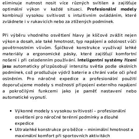
v
eliminuje nutnost nosit více různých svítilen a zajišťuje
k
optimální výkon v každé situaci.
Profesionální modely
y
kombinují vysokou svítivost s intuitivním ovládáním, které
zvládnete i v rukavicích nebo za ztížených podmínek.
v
ý
Při výběru vhodného osvětlení hlavy je klíčové zvážit nejen
p
výkon a dosah, ale také hmotnost, typ napájení a odolnost vůči
i
povětrnostním vlivům. Špičkové konstrukce využívají lehké
s
materiály a ergonomické pásky, které zajišťují komfortní
u
nošení i při celodenním používání.
Inteligentní systémy řízení
jasu
automaticky přizpůsobují intenzitu světla podle okolních
podmínek, což prodlužuje výdrž baterie a chrání vaše oči před
oslněním. Pro náročné expedice a profesionální použití
doporučujeme modely s možností připojení externího napájení
a pokročilými funkcemi jako je paměť nastavení nebo
automatické vypnutí.
Výkonné modely s vysokou svítivostí
– profesionální
osvětlení pro náročné terénní podmínky a dlouhé
expedice
Ultralehké konstrukce pro běžce
– minimální hmotnost a
maximální komfort při sportovních aktivitách