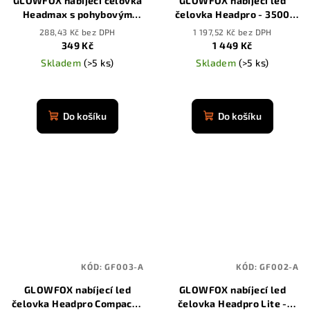
GLOWFOX nabíjecí čelovka
GLOWFOX nabíjecí led
Headmax s pohybovým
čelovka Headpro - 3500
senzorem
mAh
288,43 Kč bez DPH
1 197,52 Kč bez DPH
349 Kč
1 449 Kč
Skladem
(>5 ks)
Skladem
(>5 ks)
Průměrné
Průměrné
hodnocení
hodnocení
produktu
produktu
Do košíku
Do košíku
je
je
4,9
4,9
z
z
5
5
hvězdiček.
hvězdiček.
KÓD:
GF003-A
KÓD:
GF002-A
GLOWFOX nabíjecí led
GLOWFOX nabíjecí led
čelovka Headpro Compact -
čelovka Headpro Lite -