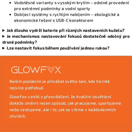
Vodotěsné varianty s vysokým krytím
– odolné provedení
pro extrémní podmínky a vodní sporty
Dobíjecí systémy s rychlým nabíjením
– ekologické a
ekonomické řešení s USB-C konektorem
Jak dlouho vydrží baterie při různých nastaveních kuželu?
Je mechanismus nastavování fokusů dostatečně odolný pro
drsné podmínky?
Lze nastavit fokus během používání jednou rukou?
Z
á
p
Naším posláním je přinášet světlo tam, kde ho lidé
a
nejvíce potřebují.
t
GlowFox vznikl z přesvědčení, že kvalitní osvětlení
í
dokáže změnit nejen způsob, jak pracujeme, sportujeme
nebo cestujeme, ale i to, jak se cítíme v každodenních
chvílích.