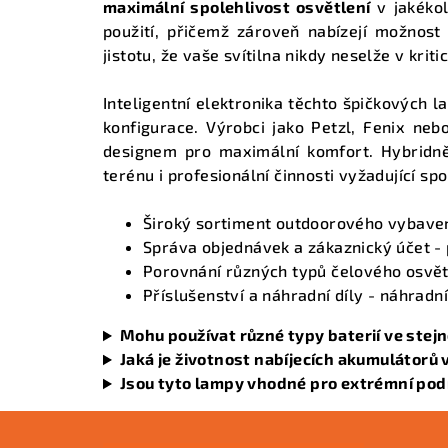
maximální spolehlivost osvětlení
v jakékol
použití, přičemž zároveň nabízejí možnost
jistotu, že vaše svítilna nikdy neselže v kri
Inteligentní elektronika těchto špičkových 
konfigurace. Výrobci jako Petzl, Fenix ne
designem pro maximální komfort. Hybridně
terénu i profesionální činnosti vyžadující spo
Široký sortiment outdoorového vybave
Správa objednávek a zákaznický účet
- 
Porovnání různých typů čelového osvět
Příslušenství a náhradní díly
- náhradní 
Mohu používat různé typy baterií ve stej
Jaká je životnost nabíjecích akumulátorů 
Jsou tyto lampy vhodné pro extrémní pod
Z