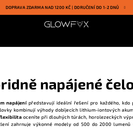
DOPRAVA ZDARMA NAD 1200 KČ | DORUČENÍ DO 1-2 DNŮ
ridně napájené čel
m napájení
představují ideální řešení pro každého, kdo 
elovky kombinují výhody dobíjecích lithium-iontových ak
lexibilita
oceníte při dlouhých túrách, horolezeckých výpr
lení
zahrnuje výkonné modely od 500 do 2000 lumenů