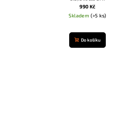
k
990 Kč
t
Skladem
(>5 ks)
ů
Do košíku