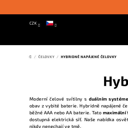
Přejít
na
obsah
CZK
/
ČELOVKY
/
HYBRIDNĚ NAPÁJENÉ ČELOVKY
DOMŮ
Hyb
Moderní čelové svítilny s
duálním systéme
obav z vybité baterie. Hybridně napájené č
běžné AAA nebo AA baterie. Tato
maximální f
dostupná elektrická síť. Naše
nabídka osvět
nikdy nenechají ve tmě.