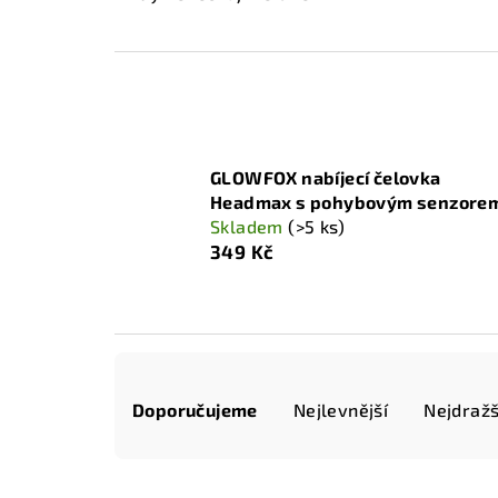
GLOWFOX nabíjecí čelovka
Headmax s pohybovým senzore
Skladem
(>5 ks)
349 Kč
Ř
Doporučujeme
Nejlevnější
Nejdražš
a
z