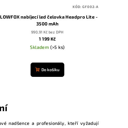
KÓD:
GF002-A
LOWFOX nabíjecí led čelovka Headpro Lite -
3500 mAh
990,91 Kč bez DPH
1 199 Kč
Skladem
(>5 ks)
Průměrné
hodnocení
Do košíku
produktu
je
4,9
z
5
ní
hvězdiček.
vé nadšence a profesionály, kteří vyžadují