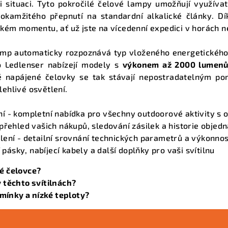
i situaci. Tyto pokročilé čelové lampy umožňují využíva
a
 okamžitého přepnutí na standardní alkalické články. D
c
tickém momentu, ať už jste na vícedenní expedici v horách n
í
lamp automaticky rozpoznává typ vloženého energetického
p
bo Ledlenser nabízejí modely s
výkonem až 2000 lumen
r
 napájené čelovky se tak stávají nepostradatelným pomo
v
lehlivé osvětlení.
k
y
ní
- kompletní nabídka pro všechny outdoorové aktivity s
v
přehled vašich nákupů, sledování zásilek a historie objed
lení
- detailní srovnání technických parametrů a výkonno
ý
pásky, nabíjecí kabely a další doplňky pro vaši svítilnu
p
i
né čelovce?
s
v těchto svítilnách?
mínky a nízké teploty?
u