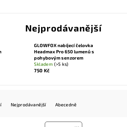
Nejprodávanější
GLOWFOX nabíjecí čelovka
m
Headmax Pro 650 lumenů s
pohybovým senzorem
Skladem
(>5 ks)
750 Kč
í
Nejprodávanější
Abecedně