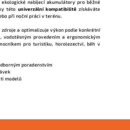
t ekologické nabíjecí akumulátory pro běžné
íky této
univerzální kompatibilitě
získáváte
ebo při noční práci v terénu.
 zdroje a optimalizuje výkon podle konkrétní
ů
, vodotěsným provedením a ergonomickým
cníkem pro turistiku, horolezectví, běh v
 odborným poradenstvím
návek
sti modelů