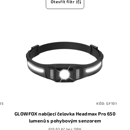
Otevřít filtr
05
KÓD:
GF101
GLOWFOX nabíjecí čelovka Headmax Pro 650
lumenů s pohybovým senzorem
619,83 Kč bez DPH