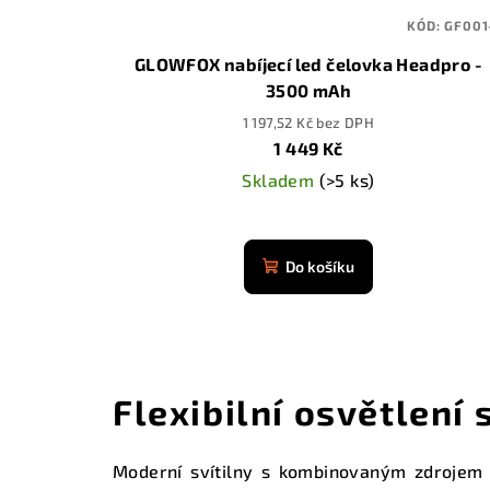
KÓD:
GF001
GLOWFOX nabíjecí led čelovka Headpro -
3500 mAh
1 197,52 Kč bez DPH
1 449 Kč
Skladem
(>5 ks)
Průměrné
hodnocení
Do košíku
produktu
je
4,9
z
5
Flexibilní osvětlení
hvězdiček.
Moderní svítilny s kombinovaným zdrojem e