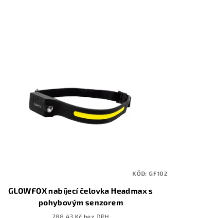
KÓD:
GF102
GLOWFOX nabíjecí čelovka Headmax s
pohybovým senzorem
288,43 Kč bez DPH