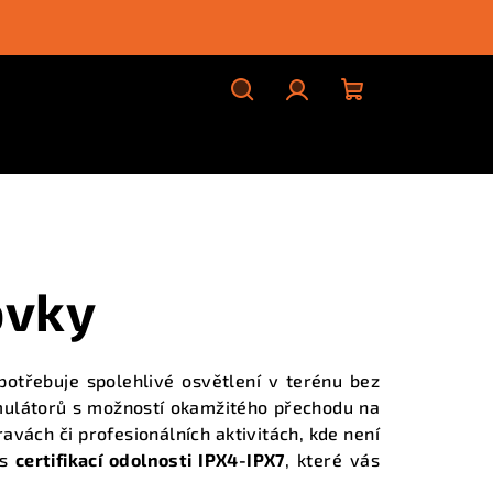
Hledat
Přihlášení
Nákupní
košík
ovky
potřebuje spolehlivé osvětlení v terénu bez
umulátorů s možností okamžitého přechodu na
avách či profesionálních aktivitách, kde není
 s
certifikací odolnosti IPX4-IPX7
, které vás