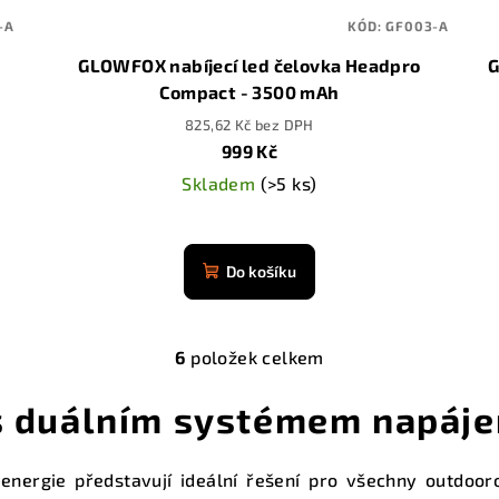
-A
KÓD:
GF003-A
GLOWFOX nabíjecí led čelovka Headpro
G
Compact - 3500 mAh
825,62 Kč bez DPH
999 Kč
Skladem
(>5 ks)
Průměrné
hodnocení
Do košíku
produktu
je
4,9
6
položek celkem
z
O
5
v
 s duálním systémem napáje
hvězdiček.
l
á
nergie představují ideální řešení pro všechny outdooro
d