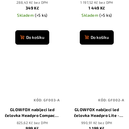
senzorem
mAh
288,43 Kč bez DPH
1 197,52 Kč bez DPH
349 Kč
1 449 Kč
Skladem
(>5 ks)
Skladem
(>5 ks)
Průměrné
Průměrné
hodnocení
hodnocení
produktu
produktu
Do košíku
Do košíku
je
je
4,9
4,9
z
z
5
5
hvězdiček.
hvězdiček.
KÓD:
GF003-A
KÓD:
GF002-A
GLOWFOX nabíjecí led
GLOWFOX nabíjecí led
čelovka Headpro Compact -
čelovka Headpro Lite -
3500 mAh
3500 mAh
825,62 Kč bez DPH
990,91 Kč bez DPH
999 Kč
1 199 Kč