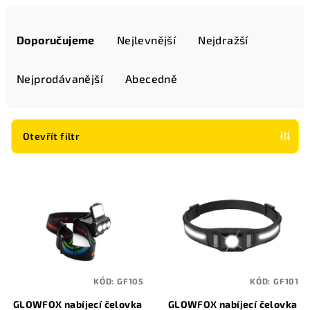
Ř
a
Doporučujeme
Nejlevnější
Nejdražší
z
e
Nejprodávanější
Abecedně
n
í
p
Otevřít filtr
r
V
o
ý
d
p
u
i
k
s
t
p
ů
KÓD:
GF105
KÓD:
GF101
r
GLOWFOX nabíjecí čelovka
GLOWFOX nabíjecí čelovka
o