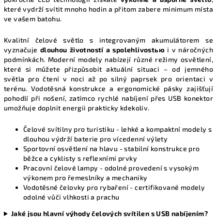
y
které vydrží svítit mnoho hodin a přitom zabere minimum místa
v
ve vašem batohu.
ý
p
Kvalitní čelové světlo s integrovaným akumulátorem se
i
vyznačuje
dlouhou životností a spolehlivostью
i v náročných
podmínkách. Moderní modely nabízejí různé režimy osvětlení,
s
které si můžete přizpůsobit aktuální situaci – od jemného
u
světla pro čtení v noci až po silný paprsek pro orientaci v
terénu. Vodotěsná konstrukce a ergonomické pásky zajišťují
pohodlí při nošení, zatímco rychlé nabíjení přes USB konektor
umožňuje doplnit energii prakticky kdekoliv.
Čelové svítilny pro turistiku
- lehké a kompaktní modely s
dlouhou výdrží baterie pro vícedenní výlety
Sportovní osvětlení na hlavu
- stabilní konstrukce pro
běžce a cyklisty s reflexními prvky
Pracovní čelové lampy
- odolné provedení s vysokým
výkonem pro řemeslníky a mechaniky
Vodotěsné čelovky pro rybaření
- certifikované modely
odolné vůči vlhkosti a prachu
Jaké jsou hlavní výhody čelových svítilen s USB nabíjením?