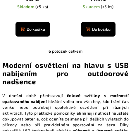
Skladem
(>5 ks)
Skladem
(>5 ks)
Průměrné
Průměrné
hodnocení
hodnocení
produktu
produktu
Do košíku
Do košíku
je
je
4,9
4,9
z
z
5
6
položek celkem
5
O
hvězdiček.
hvězdiček.
v
Moderní osvětlení na hlavu s USB
l
nabíjením pro outdoorové
á
nadšence
d
a
c
V dnešní době představují
čelové svítilny s možností
í
opakovaného nabíjení
ideální volbu pro všechny, kdo tráví čas
p
venku nebo potřebují spolehlivé osvětlení při různých
aktivitách. Tyto praktické pomocníky eliminují nutnost neustále
r
dokupovat baterie, což oceníte zejména při delších výletech do
v
přírody nebo při pravidelném sportování za šera. Díky
k
pokročilé LED technologii získáte
výkonné a úsporné světlo
,