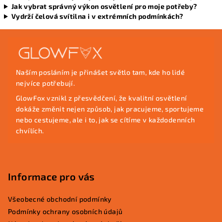
Jak vybrat správný výkon osvětlení pro moje potřeby?
Vydrží čelová svítilna i v extrémních podmínkách?
Z
á
p
Naším posláním je přinášet světlo tam, kde ho lidé
a
nejvíce potřebují.
t
GlowFox vznikl z přesvědčení, že kvalitní osvětlení
í
dokáže změnit nejen způsob, jak pracujeme, sportujeme
nebo cestujeme, ale i to, jak se cítíme v každodenních
chvílích.
Informace pro vás
Všeobecné obchodní podmínky
Podmínky ochrany osobních údajů