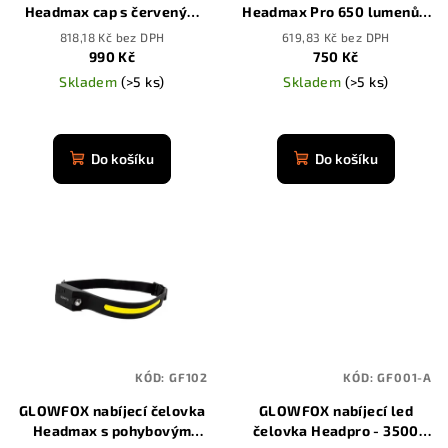
Headmax cap s červeným
Headmax Pro 650 lumenů s
d
světlem
pohybovým senzorem
818,18 Kč bez DPH
619,83 Kč bez DPH
u
990 Kč
750 Kč
k
Skladem
(>5 ks)
Skladem
(>5 ks)
t
Průměrné
ů
hodnocení
produktu
Do košíku
Do košíku
je
4,8
z
5
hvězdiček.
KÓD:
GF102
KÓD:
GF001-A
GLOWFOX nabíjecí čelovka
GLOWFOX nabíjecí led
Headmax s pohybovým
čelovka Headpro - 3500