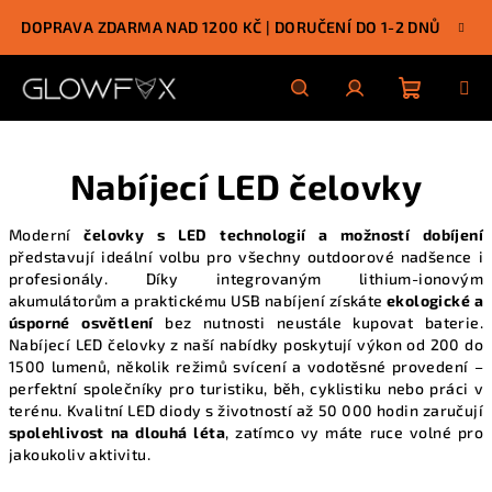
Přejít
DOPRAVA ZDARMA NAD 1200 KČ | DORUČENÍ DO 1-2 DNŮ
na
obsah
Nákupn
Hledat
Přihlášení
Nabíjecí LED čelovky
košík
Moderní
čelovky s LED technologií a možností dobíjení
představují ideální volbu pro všechny outdoorové nadšence i
profesionály. Díky integrovaným lithium-ionovým
akumulátorům a praktickému USB nabíjení získáte
ekologické a
úsporné osvětlení
bez nutnosti neustále kupovat baterie.
Nabíjecí LED čelovky z naší
nabídky
poskytují výkon od 200 do
1500 lumenů, několik režimů svícení a vodotěsné provedení –
perfektní společníky pro turistiku, běh, cyklistiku nebo práci v
terénu. Kvalitní LED diody s životností až 50 000 hodin zaručují
spolehlivost na dlouhá léta
, zatímco vy máte ruce volné pro
jakoukoliv aktivitu.