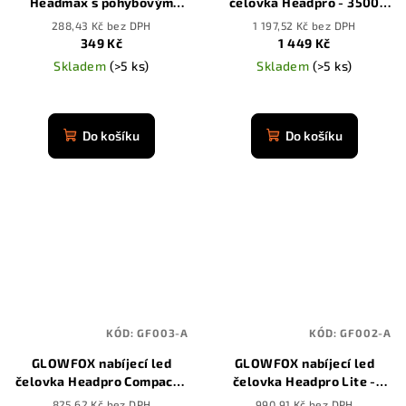
Headmax s pohybovým
čelovka Headpro - 3500
senzorem
mAh
288,43 Kč bez DPH
1 197,52 Kč bez DPH
349 Kč
1 449 Kč
Skladem
(>5 ks)
Skladem
(>5 ks)
Průměrné
Průměrné
hodnocení
hodnocení
produktu
produktu
Do košíku
Do košíku
je
je
4,9
4,9
z
z
5
5
hvězdiček.
hvězdiček.
KÓD:
GF003-A
KÓD:
GF002-A
GLOWFOX nabíjecí led
GLOWFOX nabíjecí led
čelovka Headpro Compact -
čelovka Headpro Lite -
3500 mAh
3500 mAh
825,62 Kč bez DPH
990,91 Kč bez DPH