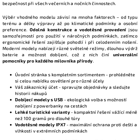
k
bezpečnost při všech večerních a nočních činnostech.
y
v
Výběr vhodného modelu závisí na mnoha faktorech – od typu
terénu a délky výpravy až po klimatické podmínky a osobní
ý
preference.
Odolná konstrukce a vodotěsné provedení
jsou
p
samozřejmostí pro použití v náročných podmínkách, zatímco
i
ergonomické řešení zajišťuje pohodlí i při celodenním nošení.
s
Moderní modely nabízejí různé světelné režimy, dlouhou výdrž
u
baterie a možnost dobíjení, což z nich činí
univerzální
pomocníky pro každého milovníka přírody
.
Úvodní stránka s kompletním sortimentem
- prohlédněte
si celou nabídku osvětlení pro různé účely
Váš zákaznický účet
- spravujte objednávky a sledujte
historii nákupů
Dobíjecí modely s USB
- ekologická volba s možností
nabíjení z powerbanky na cestách
Lehké turistické varianty
- kompaktní řešení vážící méně
než 100 gramů pro dlouhé túry
Vodotěsné modely IPX7
- maximální ochrana proti dešti a
vlhkosti v extrémních podmínkách