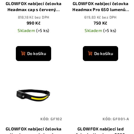
GLOWFOX nabíjecí čelovka
GLOWFOX nabíjecí čelovka
o
Headmax cap s červeným
Headmax Pro 650 lumenů s
d
světlem
pohybovým senzorem
818,18 Kč bez DPH
619,83 Kč bez DPH
u
990 Kč
750 Kč
k
Skladem
(>5 ks)
Skladem
(>5 ks)
t
Průměrné
ů
hodnocení
produktu
Do košíku
Do košíku
je
4,8
z
5
hvězdiček.
KÓD:
GF102
KÓD:
GF001-A
GLOWFOX nabíjecí čelovka
GLOWFOX nabíjecí led