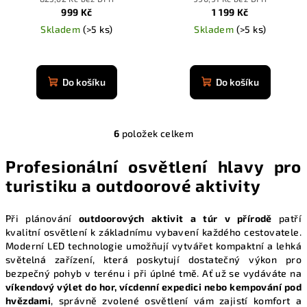
999 Kč
1 199 Kč
Skladem
(>5 ks)
Skladem
(>5 ks)
Průměrné
Průměrné
hodnocení
hodnocení
produktu
produktu
Do košíku
Do košíku
je
je
4,9
4,9
z
z
5
6
položek celkem
5
O
hvězdiček.
hvězdiček.
v
Profesionální osvětlení hlavy pro
l
turistiku a outdoorové aktivity
á
d
a
Při plánování
outdoorových aktivit a túr v přírodě
patří
kvalitní osvětlení k základnímu vybavení každého cestovatele.
c
Moderní LED technologie umožňují vytvářet kompaktní a lehká
í
světelná zařízení, která poskytují dostatečný výkon pro
p
bezpečný pohyb v terénu i při úplné tmě. Ať už se vydáváte na
r
víkendový výlet do hor, vícdenní expedici nebo kempování pod
v
hvězdami
, správně zvolené osvětlení vám zajistí komfort a