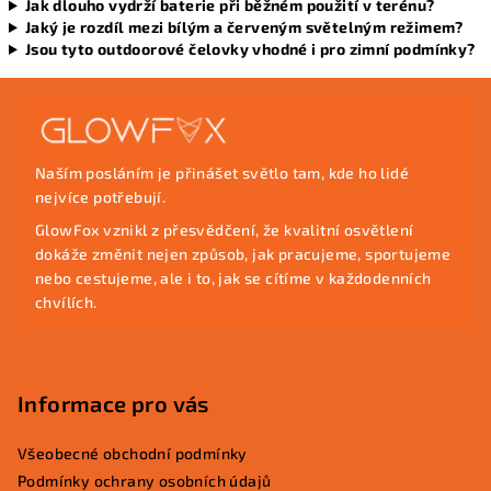
Jak dlouho vydrží baterie při běžném použití v terénu?
Jaký je rozdíl mezi bílým a červeným světelným režimem?
Jsou tyto outdoorové čelovky vhodné i pro zimní podmínky?
Z
á
p
Naším posláním je přinášet světlo tam, kde ho lidé
a
nejvíce potřebují.
t
GlowFox vznikl z přesvědčení, že kvalitní osvětlení
í
dokáže změnit nejen způsob, jak pracujeme, sportujeme
nebo cestujeme, ale i to, jak se cítíme v každodenních
chvílích.
Informace pro vás
Všeobecné obchodní podmínky
Podmínky ochrany osobních údajů