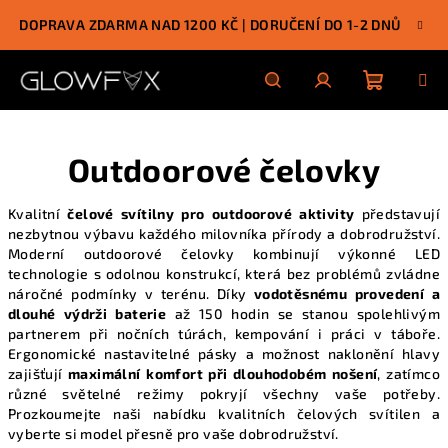
Přejít
DOPRAVA ZDARMA NAD 1200 KČ | DORUČENÍ DO 1-2 DNŮ
na
obsah
Nákupn
Hledat
Přihlášení
Outdoorové čelovky
košík
Kvalitní
čelové svítilny pro outdoorové aktivity
představují
nezbytnou výbavu každého milovníka přírody a dobrodružství.
Moderní outdoorové čelovky kombinují výkonné LED
technologie s odolnou konstrukcí, která bez problémů zvládne
náročné podmínky v terénu. Díky
vodotěsnému provedení a
dlouhé výdrži baterie
až 150 hodin se stanou spolehlivým
partnerem při nočních túrách, kempování i práci v táboře.
Ergonomické nastavitelné pásky a možnost naklonění hlavy
zajišťují
maximální komfort při dlouhodobém nošení
, zatímco
různé světelné režimy pokryjí všechny vaše potřeby.
Prozkoumejte naši
nabídku kvalitních čelových svítilen
a
vyberte si model přesně pro vaše dobrodružství.