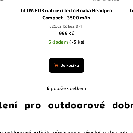
GLOWFOX nabíjecí led čelovka Headpro
G
Compact - 3500 mAh
825,62 Kč bez DPH
999 Kč
Skladem
(>5 ks)
Průměrné
hodnocení
Do košíku
produktu
je
4,9
6
položek celkem
z
O
5
v
tlení pro outdoorové dob
hvězdiček.
l
á
d
o outdoorové aktivity představuje zásadní rozhodnutí p