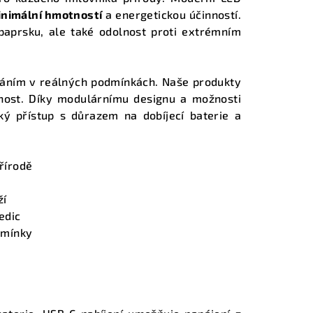
inimální hmotností
a energetickou účinností.
 paprsku, ale také odolnost proti extrémním
váním v reálných podmínkách. Naše produkty
innost. Díky modulárnímu designu a možnosti
ký přístup s důrazem na dobíjecí baterie a
řírodě
ží
edic
dmínky