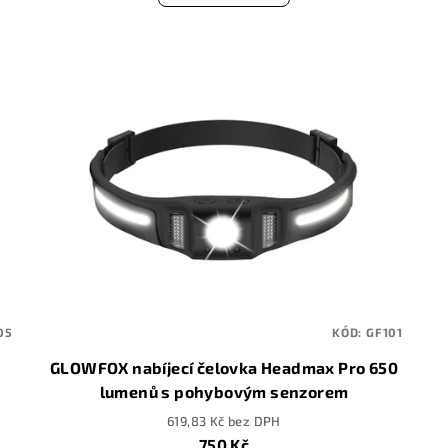
05
KÓD:
GF101
GLOWFOX nabíjecí čelovka Headmax Pro 650
lumenů s pohybovým senzorem
619,83 Kč bez DPH
750 Kč