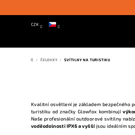
Přejít
na
obsah
CZK
/
ČELOVKY
/
SVÍTILNY NA TURISTIKU
DOMŮ
Kvalitní osvětlení je základem bezpečného p
turistiku od značky Glowfox kombinují
výko
Naše
profesionální outdoorové svítilny
nabíz
voděodolnosti IPX6 a vyšší
jsou ideálním sp