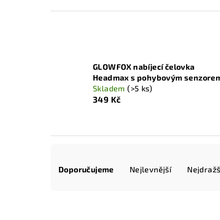
GLOWFOX nabíjecí čelovka
Headmax s pohybovým senzore
Skladem
(>5 ks)
349 Kč
Ř
Doporučujeme
Nejlevnější
Nejdražš
a
z
e