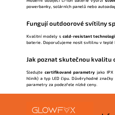
Moderní dobíjecí Li-ion baterie vydrží
stov
powerbanky, solárních panelů nebo autoadap
Fungují outdoorové svítilny sp
Kvalitní modely s
cold-resistant technologi
baterie. Doporučujeme nosit svítilnu v teplé
Jak poznat skutečnou kvalitu
Sledujte
certifikované parametry
jako IPX 
hliník) a typ LED čipu. Důvěryhodné značky
parametry za podezřele nízké ceny.
Z
á