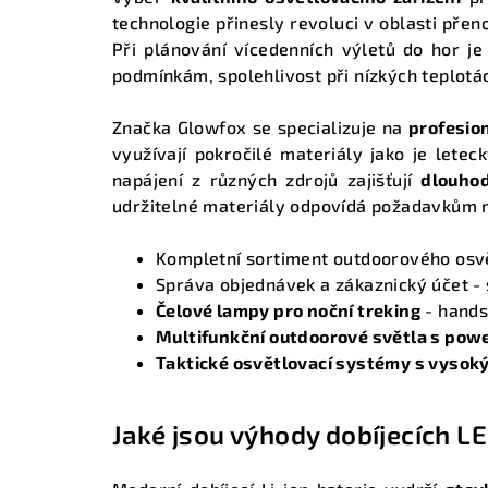
technologie přinesly revoluci v oblasti pře
Při plánování vícedenních výletů do hor je
podmínkám, spolehlivost při nízkých teplotác
Značka Glowfox se specializuje na
profesio
využívají pokročilé materiály jako je lete
napájení z různých zdrojů zajišťují
dlouhod
udržitelné materiály odpovídá požadavkům mo
Kompletní sortiment outdoorového osv
Správa objednávek a zákaznický účet
- 
Čelové lampy pro noční treking
- hands
Multifunkční outdoorové světla s po
Taktické osvětlovací systémy s vyso
Jaké jsou výhody dobíjecích LE