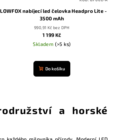
LOWFOX nabíjecí led čelovka Headpro Lite -
3500 mAh
990,91 Kč bez DPH
1 199 Kč
Skladem
(>5 ks)
Průměrné
hodnocení
Do košíku
produktu
je
4,9
z
5
rodružství a horské
hvězdiček.
ro každého milovníka přírody. Moderní LED