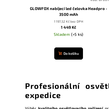
GLOWFOX nabíjecí led čelovka Headpro -
3500 mAh
1 197,52 Kč bez DPH
1 449 Kč
Skladem
(>5 ks)
Průměrné
hodnocení
Do košíku
produktu
je
4,9
z
5
Profesionální osvě
hvězdiček.
expedice
Výběr
kvalitního osvětlovacího zařízení
pr