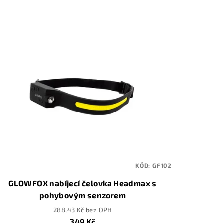
KÓD:
GF102
GLOWFOX nabíjecí čelovka Headmax s
pohybovým senzorem
288,43 Kč bez DPH
349 Kč