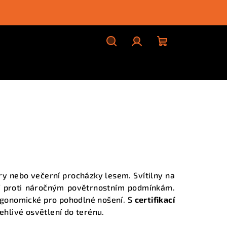
Hledat
Přihlášení
Nákupní
košík
u
ry nebo večerní procházky lesem. Svítilny na
 proti náročným povětrnostním podmínkám.
ergonomické pro pohodlné nošení. S
certifikací
ehlivé osvětlení
do terénu.