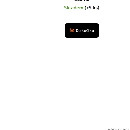
t
Skladem
(>5 ks)
ů
Do košíku
KÓD:
GF001