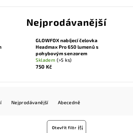
Nejprodávanější
GLOWFOX nabíjecí čelovka
m
Headmax Pro 650 lumenů s
pohybovým senzorem
Skladem
(>5 ks)
750 Kč
í
Nejprodávanější
Abecedně
Otevřít filtr