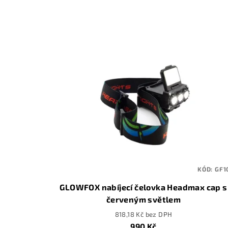
n
V
í
ý
p
p
r
i
o
s
d
p
u
r
k
o
t
KÓD:
GF1
d
ů
GLOWFOX nabíjecí čelovka Headmax cap s
u
červeným světlem
818,18 Kč bez DPH
k
990 Kč