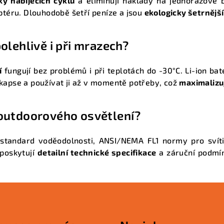
ky nabíjecích cyklů
a eliminují náklady na jednorázové b
téru. Dlouhodobě šetří peníze a jsou
ekologicky šetrnější
olehlivě i při mrazech?
í
fungují bez problémů i při teplotách do -30°C. Li-ion bat
 kapse a používat ji až v momentě potřeby, což
maximalizu
 outdoorového osvětlení?
standard voděodolnosti, ANSI/NEMA FL1 normy pro svíti
 poskytují
detailní technické specifikace
a záruční podmín