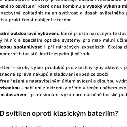
a
nosného osvětlení, které dnes kombinuje
vysoký výkon s m
c
 nezbytné zohlednit nejen svítivost a dosah světelného
í
h a praktičnost nabíjení v terénu.
p
r
nální outdoorové vybavení
, které prošlo náročným testo
v
cký hliník a speciální optické systémy pro maximální úč
k
obou spolehlivost
i při náročných expedicích. Ekologic
derních turistů, kteří respektují přírodu.
y
v
ětlení
- široký výběr produktů pro všechny typy aktivit v p
ý
snadná správa nákupů a sledování expedice zboží
p
free řešení s nastavitelným úhlem svícení a dlouhou výdr
i
werbankou
- nabíjení elektroniky přímo v terénu během exp
s
kým dosahem
- profesionální výkon pro náročné horské po
u
D svítilen oproti klasickým bateriím?