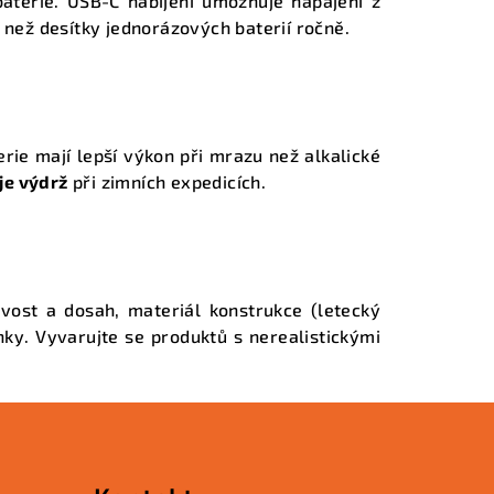
aterie. USB-C nabíjení umožňuje napájení z
než desítky jednorázových baterií ročně.
erie mají lepší výkon při mrazu než alkalické
je výdrž
při zimních expedicích.
vost a dosah, materiál konstrukce (letecký
ky. Vyvarujte se produktů s nerealistickými