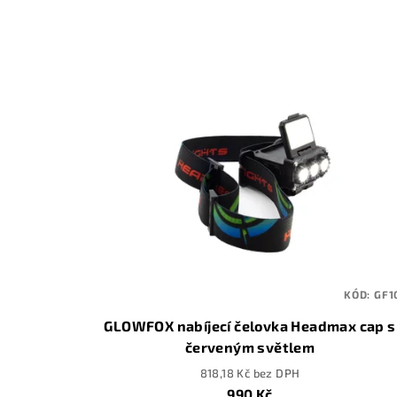
n
V
í
ý
p
p
r
i
o
s
d
p
u
r
k
o
t
KÓD:
GF1
d
ů
GLOWFOX nabíjecí čelovka Headmax cap s
u
červeným světlem
818,18 Kč bez DPH
k
990 Kč