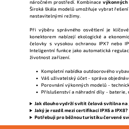
náročném prostředí. Kombinace
výkonných 
Široká škála modelů umožňuje vybrat řešení 
nastavitelnými režimy.
Při výběru správného osvětlení je klíčov
konektorem nabízejí ekologické a ekonomic
čelovky s vysokou ochranou IPX7 nebo IP
Inteligentní funkce jako automatická regula
životnost zařízení.
Kompletní nabídka outdoorového vybav
Váš uživatelský účet
- správa objednáve
Porovnání výkonných modelů
- technic
Příslušenství a náhradní díly
- baterie,
Jak dlouho vydrží svítit čelová svítilna na
Jaký je rozdíl mezi certifikací IPX6 a IPX8?
Potřebuji pro běžnou turistiku červené sv