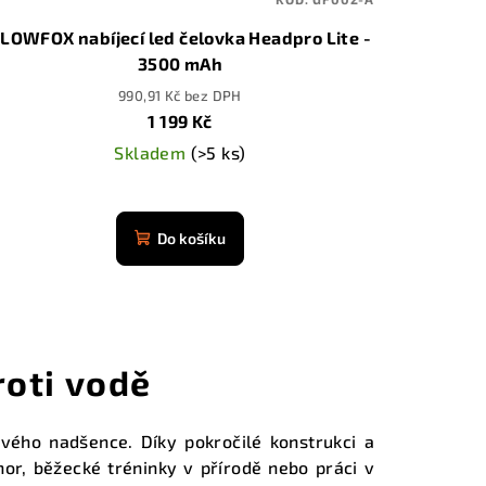
LOWFOX nabíjecí led čelovka Headpro Lite -
3500 mAh
990,91 Kč bez DPH
1 199 Kč
Skladem
(>5 ks)
Průměrné
hodnocení
Do košíku
produktu
je
4,9
z
5
roti vodě
hvězdiček.
ého nadšence. Díky pokročilé konstrukci a
hor, běžecké tréninky v přírodě nebo práci v