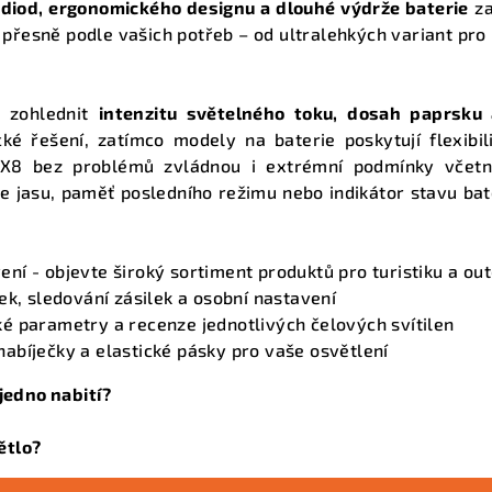
a
diod, ergonomického designu a dlouhé výdrže baterie
za
c
přesně podle vašich potřeb – od ultralehkých variant pro 
í
p
é zohlednit
intenzitu světelného toku, dosah paprsku 
r
ké řešení, zatímco modely na baterie poskytují flexibil
v
X8 bez problémů zvládnou i extrémní podmínky včetně
k
ce jasu, paměť posledního režimu nebo indikátor stavu bate
y
v
ení
- objevte široký sortiment produktů pro turistiku a ou
ý
k, sledování zásilek a osobní nastavení
p
ké parametry a recenze jednotlivých čelových svítilen
i
 nabíječky a elastické pásky pro vaše osvětlení
s
 jedno nabití?
u
ětlo?