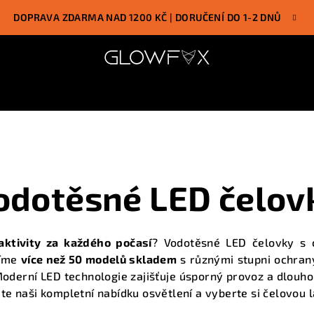
DOPRAVA ZDARMA NAD 1200 KČ | DORUČENÍ DO 1-2 DNŮ
odotěsné LED čelov
aktivity za každého počasí
? Vodotěsné LED čelovky s ce
zíme
více než 50 modelů skladem
s různými stupni ochran
derní LED technologie zajišťuje úsporný provoz a dlouhou
jte naši
kompletní nabídku osvětlení
a vyberte si čelovou 