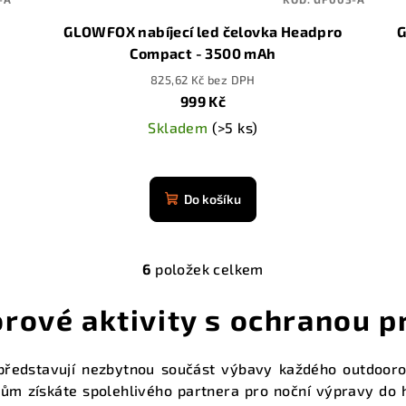
GLOWFOX nabíjecí led čelovka Headpro
G
Compact - 3500 mAh
825,62 Kč bez DPH
999 Kč
Skladem
(>5 ks)
Průměrné
hodnocení
Do košíku
produktu
je
4,9
6
položek celkem
z
O
5
v
rové aktivity s ochranou p
hvězdiček.
l
á
ředstavují nezbytnou součást výbavy každého outdoorov
d
ivům získáte spolehlivého partnera pro noční výpravy do 