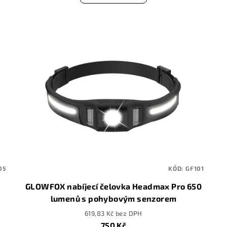
05
KÓD:
GF101
GLOWFOX nabíjecí čelovka Headmax Pro 650
lumenů s pohybovým senzorem
619,83 Kč bez DPH
750 Kč