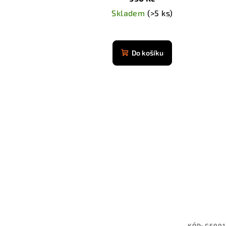
t
Skladem
(>5 ks)
ů
Do košíku
KÓD:
GF001