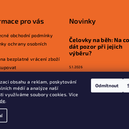
rmace pro vás
Novinky
cné obchodní podmínky
Čelovky na běh: Na co
ky ochrany osobních
dát pozor při jejich
výběru?
na bezplatné vrácení zboží
kupovat
5.1.2026
ty
izaci obsahu a reklam, poskytování
Turistická čelovka: m
Odmítnout
álních médií a analýze naší
doplněk, velká jistot
ti využíváme soubory cookies. Více
túře
zde
.
1.1.2026
í