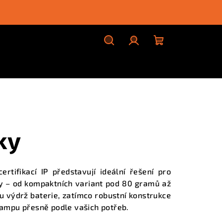
Hledat
Přihlášení
Nákupní
košík
ky
rtifikací IP představují ideální řešení pro
y – od kompaktních variant pod 80 gramů až
 výdrž baterie, zatímco robustní konstrukce
lampu přesně podle vašich potřeb.