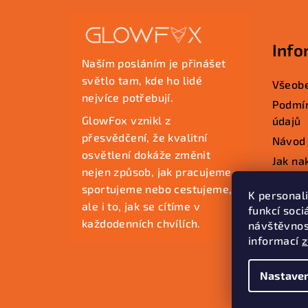
Z
á
Info
p
Naším posláním je přinášet
a
světlo tam, kde ho lidé
Všeobe
nejvíce potřebují.
t
Podmín
GlowFox vznikl z
údajů
í
přesvědčení, že kvalitní
Návod 
osvětlení dokáže změnit
Jak na
nejen způsob, jak pracujeme,
Kontak
sportujeme nebo cestujeme,
K personal
ale i to, jak se cítíme v
funkcí soci
každodenních chvílích.
návštěvnos
informací
Nastaven