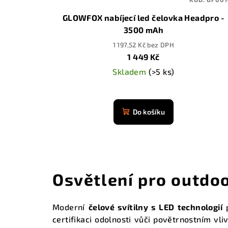
GLOWFOX nabíjecí led čelovka Headpro -
3500 mAh
1 197,52 Kč bez DPH
1 449 Kč
Skladem
(>5 ks)
Průměrné
hodnocení
Do košíku
produktu
je
4,9
z
5
Osvětlení pro outdoo
hvězdiček.
Moderní
čelové svítilny s LED technologií
p
certifikaci odolnosti vůči povětrnostním vl