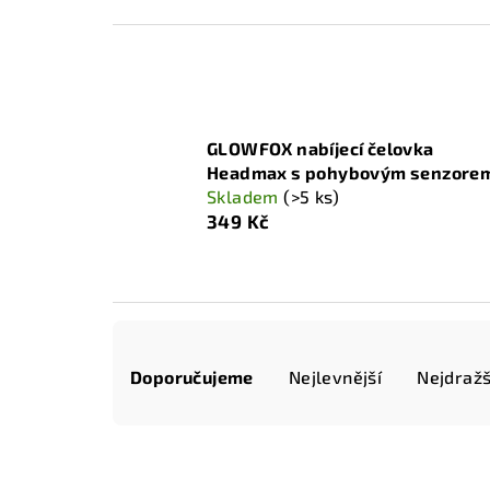
GLOWFOX nabíjecí čelovka
Headmax s pohybovým senzore
Skladem
(>5 ks)
349 Kč
Ř
Doporučujeme
Nejlevnější
Nejdražš
a
z
e