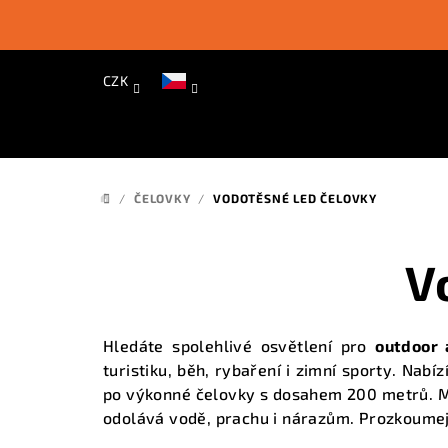
Přejít
na
obsah
CZK
/
ČELOVKY
/
VODOTĚSNÉ LED ČELOVKY
DOMŮ
V
Hledáte spolehlivé osvětlení pro
outdoor 
turistiku, běh, rybaření i zimní sporty. Nabí
po výkonné čelovky s dosahem 200 metrů. Mo
odolává vodě, prachu i nárazům. Prozkoume