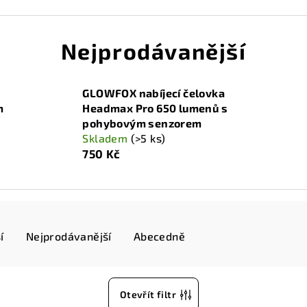
Nejprodávanější
GLOWFOX nabíjecí čelovka
m
Headmax Pro 650 lumenů s
pohybovým senzorem
Skladem
(>5 ks)
750 Kč
í
Nejprodávanější
Abecedně
Otevřít filtr