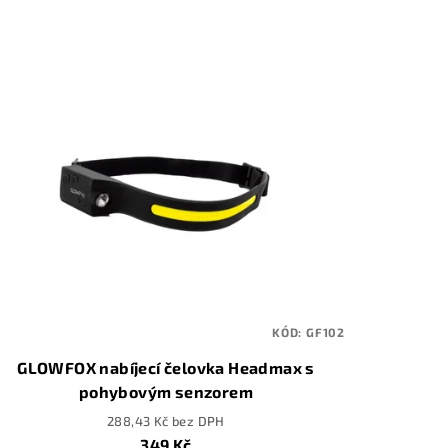
KÓD:
GF102
GLOWFOX nabíjecí čelovka Headmax s
pohybovým senzorem
288,43 Kč bez DPH
349 Kč