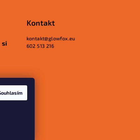
Kontakt
kontakt
@
glowfox.eu
 si
602 513 216
alý
Souhlasím
a na