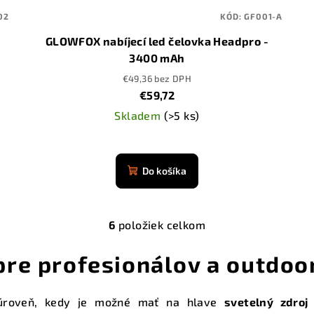
02
KÓD:
GF001-A
GLOWFOX nabíjecí led čelovka Headpro -
3400 mAh
€49,36 bez DPH
€59,72
Skladem
(>5 ks)
Priemerné
hodnotenie
Do košíka
produktu
je
4,9
6
položiek celkom
z
O
5
v
pre profesionálov a outdo
hviezdičiek.
l
á
a úroveň, kedy je možné mať na hlave
svetelný zdroj
d