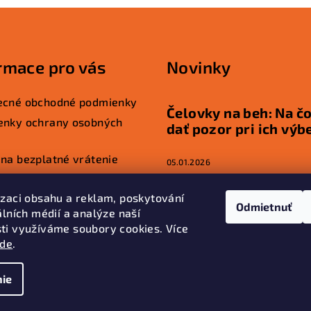
rmace pro vás
Novinky
ecné obchodné podmienky
Čelovky na beh: Na čo
enky ochrany osobných
dať pozor pri ich výb
na bezplatné vrátenie
05.01.2026
kupovať
izaci obsahu a reklam, poskytování
LED čelovka na turist
Odmietnuť
álních médií a analýze naší
ty
ako súčasť výbavy: P
ti využíváme soubory cookies. Více
je dôležitá?
zde
.
01.01.2026
ie