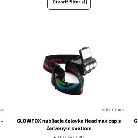
Otvoriť filter
-A
KÓD:
GF105
 -
GLOWFOX nabíjacia čelovka Headmax cap s
G
červeným svetlom
€33,72 bez DPH