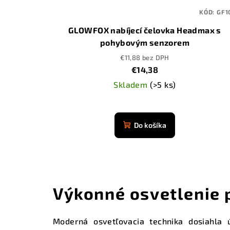
KÓD:
GF1
GLOWFOX nabíjecí čelovka Headmax s
pohybovým senzorem
€11,88 bez DPH
€14,38
Skladem
(>5 ks)
Priemerné
hodnotenie
Do košíka
produktu
je
4,9
z
5
Výkonné osvetlenie 
hviezdičiek.
Moderná osvetľovacia technika dosiahl