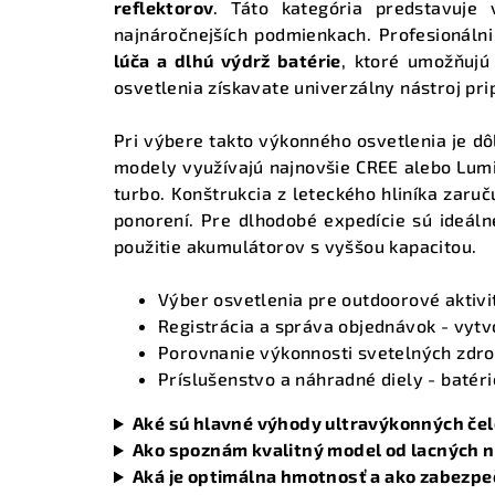
reflektorov
. Táto kategória predstavuje 
najnáročnejších podmienkach. Profesionálni
lúča a dlhú výdrž batérie
, ktoré umožňujú
osvetlenia získavate univerzálny nástroj pri
Pri výbere takto výkonného osvetlenia je d
modely využívajú najnovšie CREE alebo Lumi
turbo. Konštrukcia z leteckého hliníka zaruč
ponorení. Pre dlhodobé expedície sú ideá
použitie akumulátorov s vyššou kapacitou.
Výber osvetlenia pre outdoorové aktivi
Registrácia a správa objednávok
- vytv
Porovnanie výkonnosti svetelných zdro
Príslušenstvo a náhradné diely
- batéri
Aké sú hlavné výhody ultravýkonných če
Ako spoznám kvalitný model od lacných 
Aká je optimálna hmotnosť a ako zabezpe