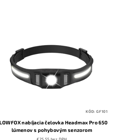
KÓD:
GF101
LOWFOX nabíjacia čelovka Headmax Pro 650
lúmenov s pohybovým senzorom
€25,55 bez DPH