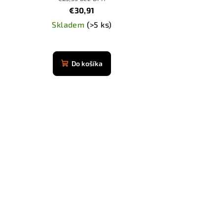
€30,91
Skladem
(>5 ks)
Priemerné
hodnotenie
Do košíka
produktu
je
4,8
z
5
hviezdičiek.