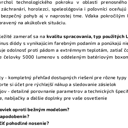
vrchol technologického pokroku v oblasti prenosného
a
 záchranári, horolezci, speleológovia i poľovníci oceňu
c
 bezpečný pohyb aj v naprostej tme. Vďaka pokročilým
i
pravený na akúkoľvek situáciu.
e
ôležité zamerať sa na
kvalitu spracovania, typ použitých 
p
nus diódy s vynikajúcim farebným podaním a ponúkajú ni
r
uje odolnosť proti pádom a extrémnym teplotám, zatiaľ čo 
v
lne čelovky 5000 lumenov s oddeleným batériovým boxom,
k
y
ty
- kompletný přehľad dostupných riešení pre rôzne typy 
v
orte si účet pre rýchlejší nákup a sledovanie zásielok
ý
jov
- detailné porovnanie parametrov a technických špecif
p
e, nabíjačky a ďalšie doplnky pre vaše osvetlenie
i
loviek oproti bežným modelom?
s
napodobenín?
u
čiť pohodlné nosenie?