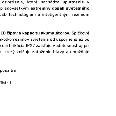
 osvetlenia, ktoré nachádza uplatnenie v
jú predovšetkým
extrémny dosah svetelného
 LED technológiám a inteligentným režimom
LED čipov a kapacitu akumulátorov
. Špičkové
ekoľko režimov svietenia od úsporného až po
certifikácia IPX7 zaisťuje vodotesnosť aj pri
 ktorý znižuje zaťaženie hlavy a umožňuje
použitia
ikácií