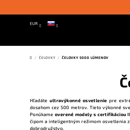
Prejsť
na
obsah
EUR
/
ČELOVKY
/
ČELOVKY 5000 LÚMENOV
DOMOV
Č
Hľadáte
ultravýkonné osvetlenie
pre extré
dosahom cez 500 metrov. Tieto výkonné svet
Ponúkame
overené modely s certifikáciou 
čipom a
inteligentným režimom osvetlenia
z
dobrodružstvo.