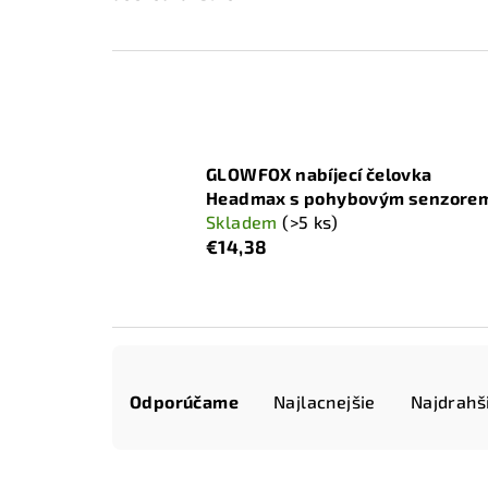
GLOWFOX nabíjecí čelovka
Headmax s pohybovým senzore
Skladem
(>5 ks)
€14,38
R
Odporúčame
Najlacnejšie
Najdrahš
a
d