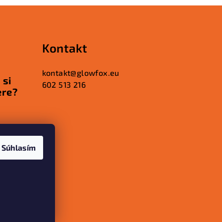
Kontakt
kontakt
@
glowfox.eu
 si
602 513 216
ere?
iku
Súhlasím
rečo