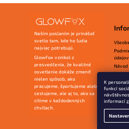
Z
á
Info
p
Naším poslaním je prinášať
ä
svetlo tam, kde ho ľudia
Všeob
najviac potrebujú.
t
Podmi
GlowFox vznikol z
údajov
i
presvedčenia, že kvalitné
Návod 
e
osvetlenie dokáže zmeniť
tovaru
nielen spôsob, ako
Ako na
K personal
pracujeme, športujeme alebo
funkcí soci
Kontak
cestujeme, ale aj to, ako sa
návštěvnos
cítime v každodenných
informací
chvíľach.
Nastaven