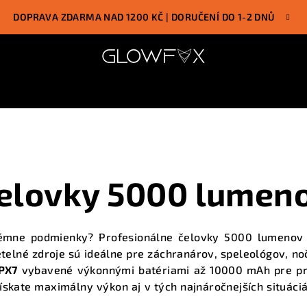
DOPRAVA ZDARMA NAD 1200 KČ | DORUČENÍ DO 1-2 DNŮ
elovky 5000 lumen
mne podmienky? Profesionálne čelovky 5000 lumenov p
elné zdroje sú ideálne pre záchranárov, speleológov, n
IPX7
vybavené výkonnými batériami až 10000 mAh pre pr
ískate maximálny výkon aj v tých najnáročnejších situáci