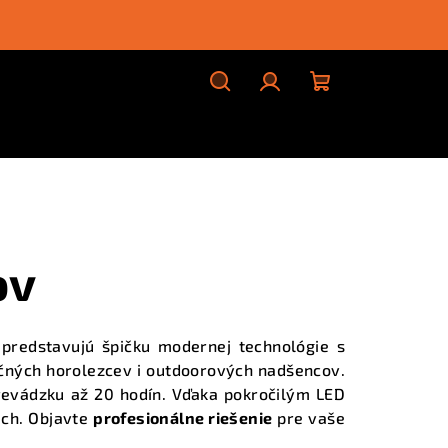
Hľadať
Prihlásenie
Nákupný
košík
ov
redstavujú špičku modernej technológie s
očných horolezcev i outdoorových nadšencov.
evádzku až 20 hodín. Vďaka pokročilým LED
ách. Objavte
profesionálne riešenie
pre vaše