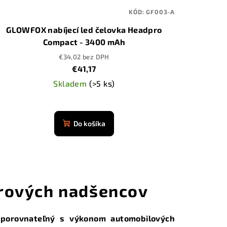
KÓD:
GF003-A
GLOWFOX nabíjecí led čelovka Headpro
Compact - 3400 mAh
€34,02 bez DPH
€41,17
Skladem
(>5 ks)
Priemerné
hodnotenie
Do košíka
produktu
je
4,9
z
5
orových nadšencov
hviezdičiek.
 porovnateľný s výkonom automobilových