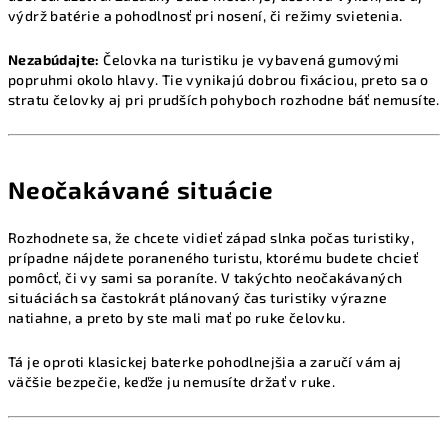
výdrž batérie a pohodlnosť pri nosení, či režimy svietenia.
Nezabúdajte:
Čelovka na turistiku je vybavená gumovými
popruhmi okolo hlavy. Tie vynikajú dobrou fixáciou, preto sa o
stratu čelovky aj pri prudších pohyboch rozhodne báť nemusíte.
Neočakávané situácie
Rozhodnete sa, že chcete vidieť západ slnka počas turistiky,
prípadne nájdete poraneného turistu, ktorému budete chcieť
pomôcť, či vy sami sa poraníte. V takýchto neočakávaných
situáciách sa častokrát plánovaný čas turistiky výrazne
natiahne, a preto by ste mali mať po ruke čelovku.
Tá je oproti klasickej baterke pohodlnejšia a zaručí vám aj
väčšie bezpečie, keďže ju nemusíte držať v ruke.