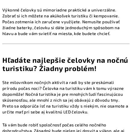
Výkonné čelovky sú mimoriadne praktické a univerzálne.
Zobrať si ich môžete na akúkoľvek turistiku či kempovanie.
Počas zotmenia ich zaručene využijete. Nemusíte používať
žiadne baterky, čelovku si dáte jednoduchým spôsobom na
hlavu a bude vám svietiť na miesta, kde budete chcieť.
Hľadáte najlepšie čelovky na nočnú
turistiku? Žiadny problém!
Ste milovníkom nočných aktivít a radi by ste preskúmali
prírodu počas noci? Čelovka na turistiku vám k tomu výrazne
dopomôže! Nočná turistika je pre mnohých ľudí fascinujúcou
skúsenosťou, ale mnohí z nich sa jej obávajú z dôvodu tmy.
Preto sa odporúča ísť na turistiku vždy s niekým, nie osamote a
určite mať pri sebe aj kvalitnú LED čelovku.
Tá vám bude robiť spoločnosť počas celého nočného
dobrodružstva. Zásadný bude nielen jej dosvit a výkon, ale aj