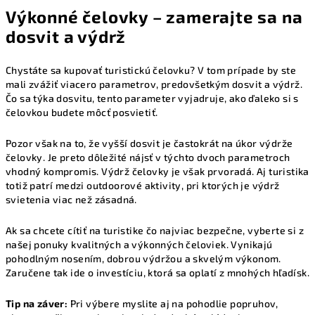
Výkonné čelovky – zamerajte sa na
dosvit a výdrž
Chystáte sa kupovať turistickú čelovku? V tom prípade by ste
mali zvážiť viacero parametrov, predovšetkým dosvit a výdrž.
Čo sa týka dosvitu, tento parameter vyjadruje, ako ďaleko si s
čelovkou budete môcť posvietiť.
Pozor však na to, že vyšší dosvit je častokrát na úkor výdrže
čelovky. Je preto dôležité nájsť v týchto dvoch parametroch
vhodný kompromis. Výdrž čelovky je však prvoradá. Aj turistika
totiž patrí medzi outdoorové aktivity, pri ktorých je výdrž
svietenia viac než zásadná.
Ak sa chcete cítiť na turistike čo najviac bezpečne, vyberte si z
našej ponuky kvalitných a výkonných čeloviek. Vynikajú
pohodlným nosením, dobrou výdržou a skvelým výkonom.
Zaručene tak ide o investíciu, ktorá sa oplatí z mnohých hľadísk.
Tip na záver:
Pri výbere myslite aj na pohodlie popruhov,