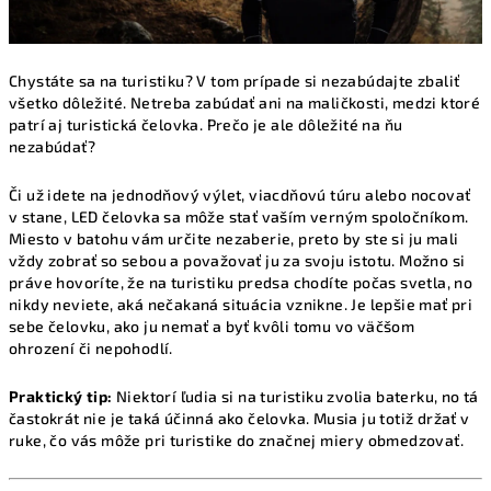
Chystáte sa na turistiku? V tom prípade si nezabúdajte zbaliť
všetko dôležité. Netreba zabúdať ani na maličkosti, medzi ktoré
patrí aj turistická čelovka. Prečo je ale dôležité na ňu
nezabúdať?
Či už idete na jednodňový výlet, viacdňovú túru alebo nocovať
v stane, LED čelovka sa môže stať vaším verným spoločníkom.
Miesto v batohu vám určite nezaberie, preto by ste si ju mali
vždy zobrať so sebou a považovať ju za svoju istotu. Možno si
práve hovoríte, že na turistiku predsa chodíte počas svetla, no
nikdy neviete, aká nečakaná situácia vznikne. Je lepšie mať pri
sebe čelovku, ako ju nemať a byť kvôli tomu vo väčšom
ohrození či nepohodlí.
Praktický tip:
Niektorí ľudia si na turistiku zvolia baterku, no tá
častokrát nie je taká účinná ako čelovka. Musia ju totiž držať v
ruke, čo vás môže pri turistike do značnej miery obmedzovať.