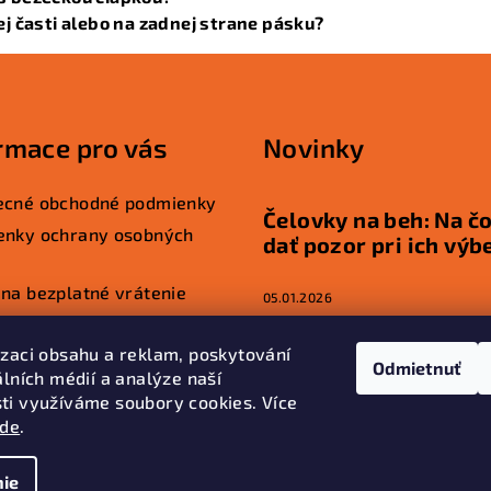
ej časti alebo na zadnej strane pásku?
rmace pro vás
Novinky
ecné obchodné podmienky
Čelovky na beh: Na čo
enky ochrany osobných
dať pozor pri ich výb
na bezplatné vrátenie
05.01.2026
kupovať
izaci obsahu a reklam, poskytování
LED čelovka na turist
Odmietnuť
álních médií a analýze naší
ty
ako súčasť výbavy: P
ti využíváme soubory cookies. Více
je dôležitá?
zde
.
01.01.2026
ie