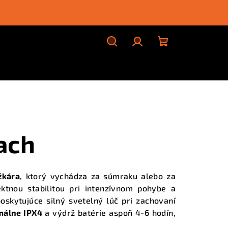
Hľadať
Prihlásenie
Nákupný
košík
ach
žkára
, ktorý vychádza za súmraku alebo za
ektnou stabilitou pri intenzívnom pohybe a
skytujúce silný svetelný lúč pri zachovaní
málne IPX4
a výdrž batérie aspoň 4-6 hodín,