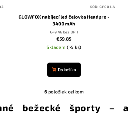
02
KÓD:
GF001-A
GLOWFOX nabíjecí led čelovka Headpro -
3400 mAh
€49,46 bez DPH
€59,85
Skladem
(>5 ks)
Priemerné
hodnotenie
Do košíka
produktu
je
4,9
6
položiek celkom
z
O
5
v
imné bežecké športy – a
hviezdičiek.
l
á
d