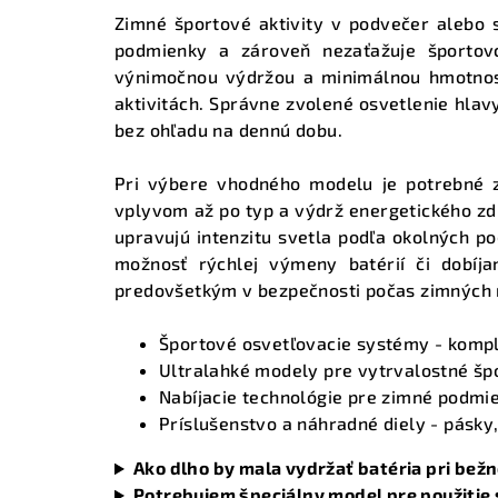
Zimné športové aktivity v podvečer alebo
podmienky a zároveň nezaťažuje športov
výnimočnou výdržou a minimálnou hmotnosť
aktivitách. Správne zvolené osvetlenie hlav
bez ohľadu na dennú dobu.
Pri výbere vhodného modelu je potrebné z
vplyvom až po typ a výdrž energetického zdr
upravujú intenzitu svetla podľa okolných po
možnosť rýchlej výmeny batérií či dobíja
predovšetkým v bezpečnosti počas zimných
Športové osvetľovacie systémy
- kompl
Ultralahké modely pre vytrvalostné šp
Nabíjacie technológie pre zimné podmi
Príslušenstvo a náhradné diely
- pásky,
Ako dlho by mala vydržať batéria pri bež
Potrebujem špeciálny model pre použitie