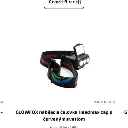
Otvoriť filter
-A
KÓD:
GF105
 -
GLOWFOX nabíjacia čelovka Headmax cap s
G
červeným svetlom
€33,79 bez DPH