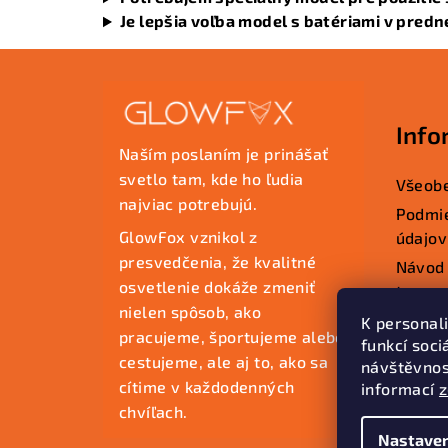
Je lepšia voľba model s batériami v predn
Z
á
Info
p
Naším poslaním je prinášať
ä
svetlo tam, kde ho ľudia
Všeob
najviac potrebujú.
t
Podmi
GlowFox vznikol z
údajov
i
presvedčenia, že kvalitné
Návod 
e
osvetlenie dokáže zmeniť
tovaru
nielen spôsob, ako
Ako na
K personal
pracujeme, športujeme alebo
funkcí soci
Kontak
cestujeme, ale aj to, ako sa
návštěvnos
cítime v každodenných
informací
chvíľach.
Nastaven