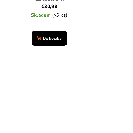
€30,98
Skladem
(>5 ks)
Priemerné
hodnotenie
Do košíka
produktu
je
4,8
z
5
hviezdičiek.