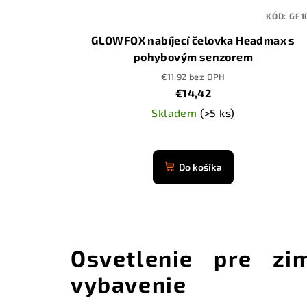
KÓD:
GF1
GLOWFOX nabíjecí čelovka Headmax s
pohybovým senzorem
€11,92 bez DPH
€14,42
Skladem
(>5 ks)
Priemerné
hodnotenie
Do košíka
produktu
je
4,9
z
5
Osvetlenie pre z
hviezdičiek.
vybavenie