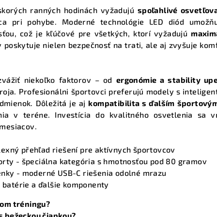
a
 skorých ranných hodinách vyžadujú
spoľahlivé osvetľova
ca pri pohybe. Moderné technológie LED diód umožňu
c
ou, což je kľúčové pre všetkých, ktorí vyžadujú
maxim
i
y poskytuje nielen bezpečnosť na trati, ale aj zvyšuje kom
e
p
r
vážiť niekoľko faktorov – od
ergonómie a stability up
v
oja. Profesionálni športovci preferujú modely s inteligen
dmienok. Dôležitá je aj
kompatibilita s ďalším športov
k
nia v teréne. Investícia do kvalitného osvetlenia sa v
y
 mesiacov.
v
ý
exný přehľad riešení pre aktívnych športovcov
p
orty
- špeciálna kategória s hmotnosťou pod 80 gramov
i
enky
- moderné USB-C riešenia odolné mrazu
 batérie a ďalšie komponenty
s
u
nom tréningu?
 s bežeckou čiapkou?