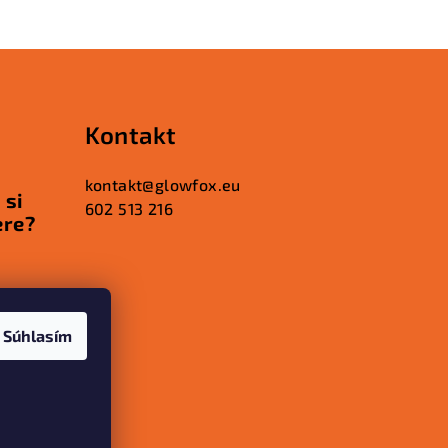
Kontakt
kontakt
@
glowfox.eu
 si
602 513 216
ere?
iku
Súhlasím
rečo