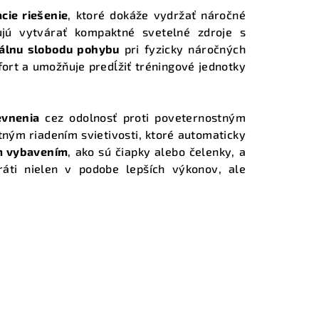
cie riešenie
, ktoré dokáže vydržať náročné
jú vytvárať kompaktné svetelné zdroje s
álnu slobodu pohybu
pri fyzicky náročných
fort a umožňuje predĺžiť tréningové jednotky
evnenia
cez odolnosť proti poveternostným
tným riadením svietivosti, ktoré automaticky
ým vybavením
, ako sú čiapky alebo čelenky, a
ráti nielen v podobe lepších výkonov, ale