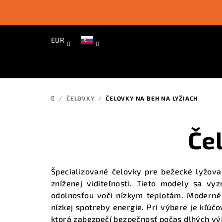
Prejsť
na
obsah
EUR
/
ČELOVKY
/
ČELOVKY NA BEH NA LYŽIACH
DOMOV
Če
Špecializované čelovky pre bežecké lyžov
zníženej viditeľnosti. Tieto modely sa vy
odolnosťou voči nízkym teplotám. Moderné 
nízkej spotreby energie. Pri výbere je kľú
ktorá zabezpečí bezpečnosť počas dlhých vý