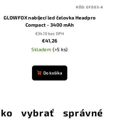
KÓD:
GF003-A
GLOWFOX nabíjecí led čelovka Headpro
Compact - 3400 mAh
€34,10 bez DPH
€41,26
Skladem
(>5 ks)
Priemerné
hodnotenie
Do košíka
produktu
je
4,9
z
5
ko vybrať správné
hviezdičiek.