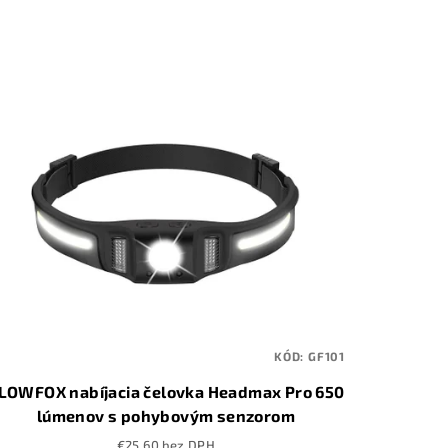
KÓD:
GF101
LOWFOX nabíjacia čelovka Headmax Pro 650
lúmenov s pohybovým senzorom
€25,60 bez DPH