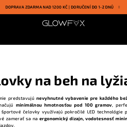
DOPRAVA ZDARMA NAD 1200 KČ | DORUČENÍ DO 1-2 DNŮ
lovky na beh na lyži
anie predstavujú
nevyhnutné vybavenie pre každého be
značujú
minimálnou hmotnosťou pod 100 gramov
, perf
športové čelovky využívajú pokročilé LED technológie po
čové zamerať sa na
ergonomický dizajn, vodotesnosť mini
jazdov.