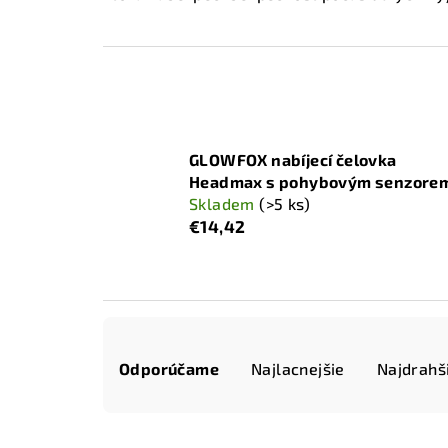
GLOWFOX nabíjecí čelovka
Headmax s pohybovým senzore
Skladem
(>5 ks)
€14,42
R
Odporúčame
Najlacnejšie
Najdrahš
a
d