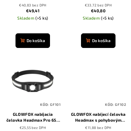
d
3500 mAh
červeným svetlom
€40,83 bez DPH
€33,72 bez DPH
u
€49,41
€40,80
k
Skladem
(>5 ks)
Skladem
(>5 ks)
t
Priemerné
o
hodnotenie
produktu
Do košíka
Do košíka
v
je
4,9
z
5
hviezdičiek.
KÓD:
GF101
KÓD:
GF102
GLOWFOX nabíjacia
GLOWFOX nabíjecí čelovka
čelovka Headmax Pro 650
Headmax s pohybovým
lúmenov s pohybovým
senzorem
€25,55 bez DPH
€11,88 bez DPH