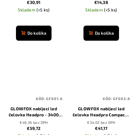
senzorom
€30,91
€14,38
Skladem
(>5 ks)
Skladem
(>5 ks)
Priemerné
Priemerné
hodnotenie
hodnotenie
produktu
produktu
Do košíka
Do košíka
je
je
4,8
4,9
z
z
5
5
hviezdičiek.
hviezdičiek.
KÓD:
GF001-A
KÓD:
GF003-A
GLOWFOX nabíjecí led
GLOWFOX nabíjecí led
čelovka Headpro - 3400
čelovka Headpro Compact -
mAh
3400 mAh
€49,36 bez DPH
€34,02 bez DPH
€59,72
€41,17