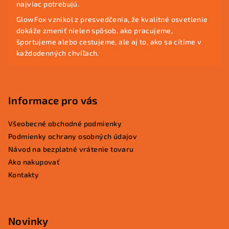
najviac potrebujú.
t
GlowFox vznikol z presvedčenia, že kvalitné osvetlenie
i
dokáže zmeniť nielen spôsob, ako pracujeme,
e
športujeme alebo cestujeme, ale aj to, ako sa cítime v
každodenných chvíľach.
Informace pro vás
Všeobecné obchodné podmienky
Podmienky ochrany osobných údajov
Návod na bezplatné vrátenie tovaru
Ako nakupovať
Kontakty
Novinky