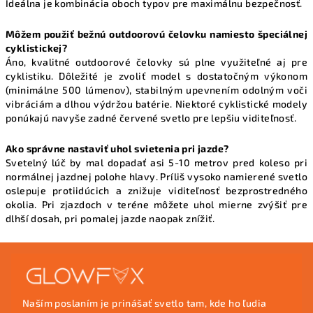
Ideálna je kombinácia oboch typov pre maximálnu bezpečnosť.
Môžem použiť bežnú outdoorovú čelovku namiesto špeciálnej
cyklistickej?
Áno, kvalitné outdoorové čelovky sú plne využiteľné aj pre
cyklistiku. Dôležité je zvoliť model s dostatočným výkonom
(minimálne 500 lúmenov), stabilným upevnením odolným voči
vibráciám a dlhou výdržou batérie. Niektoré cyklistické modely
ponúkajú navyše zadné červené svetlo pre lepšiu viditeľnosť.
Ako správne nastaviť uhol svietenia pri jazde?
Svetelný lúč by mal dopadať asi 5-10 metrov pred koleso pri
normálnej jazdnej polohe hlavy. Príliš vysoko namierené svetlo
oslepuje protiidúcich a znižuje viditeľnosť bezprostredného
okolia. Pri zjazdoch v teréne môžete uhol mierne zvýšiť pre
dlhší dosah, pri pomalej jazde naopak znížiť.
Z
á
p
Naším poslaním je prinášať svetlo tam, kde ho ľudia
ä