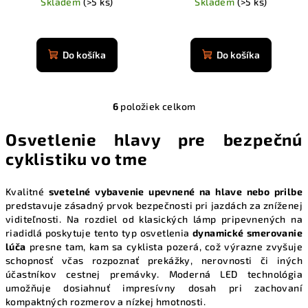
Skladem
(>5 ks)
Skladem
(>5 ks)
Priemerné
Priemerné
hodnotenie
hodnotenie
produktu
produktu
Do košíka
Do košíka
je
je
4,9
4,9
z
z
5
6
položiek celkom
5
O
hviezdičiek.
hviezdičiek.
v
Osvetlenie hlavy pre bezpečnú
l
cyklistiku vo tme
á
d
a
Kvalitné
svetelné vybavenie upevnené na hlave nebo prilbe
predstavuje zásadný prvok bezpečnosti pri jazdách za zníženej
c
viditeľnosti. Na rozdiel od klasických lámp pripevnených na
i
riadidlá poskytuje tento typ osvetlenia
dynamické smerovanie
e
lúča
presne tam, kam sa cyklista pozerá, což výrazne zvyšuje
p
schopnosť včas rozpoznať prekážky, nerovnosti či iných
r
účastníkov cestnej premávky. Moderná LED technológia
v
umožňuje dosiahnuť impresívny dosah pri zachovaní
k
kompaktných rozmerov a nízkej hmotnosti.