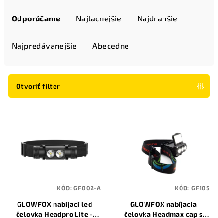
R
a
Odporúčame
Najlacnejšie
Najdrahšie
d
e
Najpredávanejšie
Abecedne
n
i
e
Otvoriť filter
p
V
r
ý
o
p
d
i
u
s
k
p
t
KÓD:
GF002-A
KÓD:
GF105
r
o
GLOWFOX nabíjací led
GLOWFOX nabíjacia
o
v
čelovka Headpro Lite -
čelovka Headmax cap s