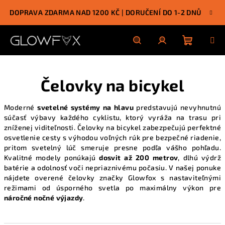
Prejsť
DOPRAVA ZDARMA NAD 1200 KČ | DORUČENÍ DO 1-2 DNŮ
na
obsah
Nákupn
Hľadať
Prihlásenie
Čelovky na bicykel
košík
Moderné
svetelné systémy na hlavu
predstavujú nevyhnutnú
súčasť výbavy každého cyklistu, ktorý vyráža na trasu pri
zníženej viditeľnosti. Čelovky na bicykel zabezpečujú perfektné
osvetlenie cesty s výhodou voľných rúk pre bezpečné riadenie,
pritom svetelný lúč smeruje presne podľa vášho pohľadu.
Kvalitné modely ponúkajú
dosvit až 200 metrov
, dlhú výdrž
batérie a odolnosť voči nepriaznivému počasiu. V
našej ponuke
nájdete overené čelovky značky Glowfox s nastaviteľnými
režimami od úsporného svetla po maximálny výkon pre
náročné nočné výjazdy
.