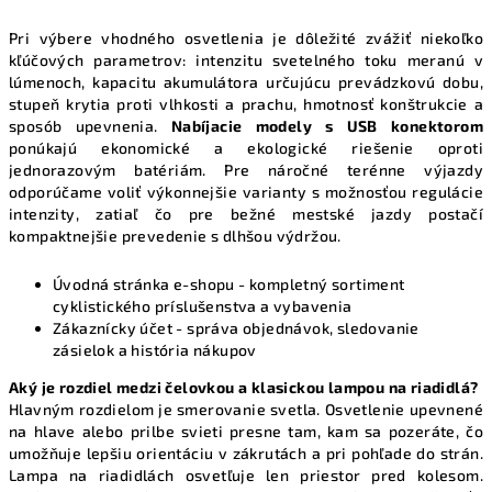
y
Pri výbere vhodného osvetlenia je dôležité zvážiť niekoľko
v
kľúčových parametrov: intenzitu svetelného toku meranú v
ý
lúmenoch, kapacitu akumulátora určujúcu prevádzkovú dobu,
p
stupeň krytia proti vlhkosti a prachu, hmotnosť konštrukcie a
i
sposób upevnenia.
Nabíjacie modely s USB konektorom
s
ponúkajú ekonomické a ekologické riešenie oproti
u
jednorazovým batériám. Pre náročné terénne výjazdy
odporúčame voliť výkonnejšie varianty s možnosťou regulácie
intenzity, zatiaľ čo pre bežné mestské jazdy postačí
kompaktnejšie prevedenie s dlhšou výdržou.
Úvodná stránka e-shopu
- kompletný sortiment
cyklistického príslušenstva a vybavenia
Zákaznícky účet
- správa objednávok, sledovanie
zásielok a história nákupov
Aký je rozdiel medzi čelovkou a klasickou lampou na riadidlá?
Hlavným rozdielom je smerovanie svetla. Osvetlenie upevnené
na hlave alebo prilbe svieti presne tam, kam sa pozeráte, čo
umožňuje lepšiu orientáciu v zákrutách a pri pohľade do strán.
Lampa na riadidlách osvetľuje len priestor pred kolesom.