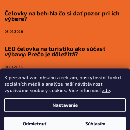
Čelovky na beh: Na čo si dať pozor pri ich
výbere?
05.01.2026
LED čelovka na turistiku ako súčasť
výbavy: Prečo je dôležitá?
01.01.2026
K personalizaci obsahu a reklam, poskytování funkcí
sociálních médií a analýze naší návštěvnosti
využíváme soubory cookies. Více informací
zde
.
Kontakt
Nastavenie
kontakt
@
glowfox.eu
602 513 216
Odmietnuť
Súhlasím