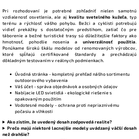
v
Pri rozhodovaní je potrebné zohľadniť nielen samotnú
ý
vzdialenosť osvetlenia, ale aj
kvalitu svetelného kužeľa
, typ
p
terénu a rýchlosť vášho pohybu. Bežci a cyklisti potrebujú
i
vidieť prekážky s dostatočným predstihom, zatiaľ čo pre
s
táborenie a bežné turistické trasy sú důležitejšie faktory ako
u
hmotnosť, pohodlie nosenia a
univerzálnosť použitia
.
Ponúkame širokú škálu modelov od renomovaných výrobcov,
ktoré spĺňajú certifikované štandardy a prechádzajú
dôkladným testovaním v reálnych podmienkach.
Úvodná stránka
- kompletný prehľad nášho sortimentu
outdoorového vybavenia
Váš účet
- správa objednávok a osobných údajov
Nabíjacie LED svietidlá
- ekologické riešenie s
opakovaným použitím
Vodotesné modely
- ochrana proti nepriaznivému
počasiu a vlhkosti
Ako zistím, že uvedený dosah zodpovedá realite?
Prečo majú niektoré lacnejšie modely uvádzaný väčší dosah
než drahšie?