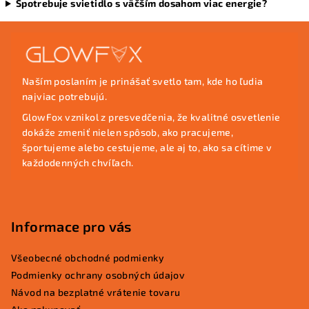
Spotrebuje svietidlo s väčším dosahom viac energie?
Z
á
p
Naším poslaním je prinášať svetlo tam, kde ho ľudia
ä
najviac potrebujú.
t
GlowFox vznikol z presvedčenia, že kvalitné osvetlenie
i
dokáže zmeniť nielen spôsob, ako pracujeme,
e
športujeme alebo cestujeme, ale aj to, ako sa cítime v
každodenných chvíľach.
Informace pro vás
Všeobecné obchodné podmienky
Podmienky ochrany osobných údajov
Návod na bezplatné vrátenie tovaru