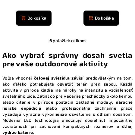
Priemerné
Priemerné
hodnotenie
hodnotenie
produktu
produktu
Do košíka
Do košíka
je
je
4,9
4,9
z
z
5
6
položiek celkom
5
O
hviezdičiek.
hviezdičiek.
v
Ako vybrať správny dosah svetla
l
pre vaše outdoorové aktivity
á
d
a
Voľba vhodnej
čelovej svietidla
závisí predovšetkým na tom,
ako ďaleko potrebujete osvetliť terén pred sebou. Každá
c
aktivita v prírode kladie iné nároky na intenzitu a vzdialenosť
i
svetelného lúča. Zatiaľ čo pre večerné prechádzky okolo kempu
e
alebo čítanie v prírode postačia základné modely,
náročné
p
horské expedície
alebo profesionálne záchranné práce
r
vyžadujú výrazne výkonnejšie osvetlenie s dlhším dosahom.
v
Moderná LED technológia umožňuje dosiahnuť impozantné
k
vzdialenosti pri zachovaní kompaktných rozmerov a
dlhej
výdrže batérie
.
y