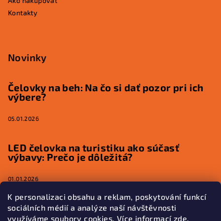
Ako nakupovať
Kontakty
Novinky
Čelovky na beh: Na čo si dať pozor pri ich
výbere?
05.01.2026
LED čelovka na turistiku ako súčasť
výbavy: Prečo je dôležitá?
01.01.2026
K personalizaci obsahu a reklam, poskytování funkcí
sociálních médií a analýze naší návštěvnosti
využíváme soubory cookies. Více informací
zde
.