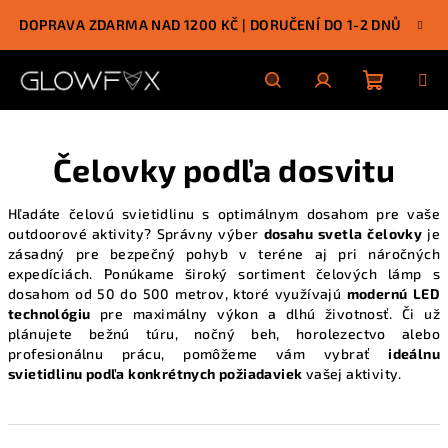
Prejsť
DOPRAVA ZDARMA NAD 1200 KČ | DORUČENÍ DO 1-2 DNŮ
na
obsah
Nákupn
Hľadať
Prihlásenie
Čelovky podľa dosvitu
košík
Hľadáte čelovú svietidlinu s optimálnym dosahom pre vaše
outdoorové aktivity? Správny výber
dosahu svetla čelovky
je
zásadný pre bezpečný pohyb v teréne aj pri náročných
expedíciách. Ponúkame
široký sortiment čelových lámp
s
dosahom od 50 do 500 metrov, ktoré využívajú
modernú LED
technológiu
pre maximálny výkon a dlhú životnosť. Či už
plánujete bežnú túru, nočný beh, horolezectvo alebo
profesionálnu prácu, pomôžeme vám vybrať
ideálnu
svietidlinu podľa konkrétnych požiadaviek
vašej aktivity.