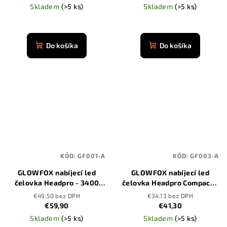
Skladem
(>5 ks)
Skladem
(>5 ks)
Priemerné
Priemerné
hodnotenie
hodnotenie
produktu
produktu
Do košíka
Do košíka
je
je
4,8
4,9
z
z
5
5
hviezdičiek.
hviezdičiek.
KÓD:
GF001-A
KÓD:
GF003-A
GLOWFOX nabíjecí led
GLOWFOX nabíjecí led
čelovka Headpro - 3400
čelovka Headpro Compact -
mAh
3400 mAh
€49,50 bez DPH
€34,13 bez DPH
€59,90
€41,30
Skladem
(>5 ks)
Skladem
(>5 ks)