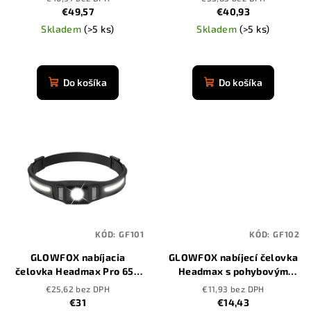
u
€49,57
€40,93
k
Skladem
(>5 ks)
Skladem
(>5 ks)
t
Priemerné
o
hodnotenie
produktu
Do košíka
Do košíka
v
je
4,9
z
5
hviezdičiek.
KÓD:
GF101
KÓD:
GF102
GLOWFOX nabíjacia
GLOWFOX nabíjecí čelovka
čelovka Headmax Pro 650
Headmax s pohybovým
lúmenov s pohybovým
senzorem
€25,62 bez DPH
€11,93 bez DPH
senzorom
€31
€14,43