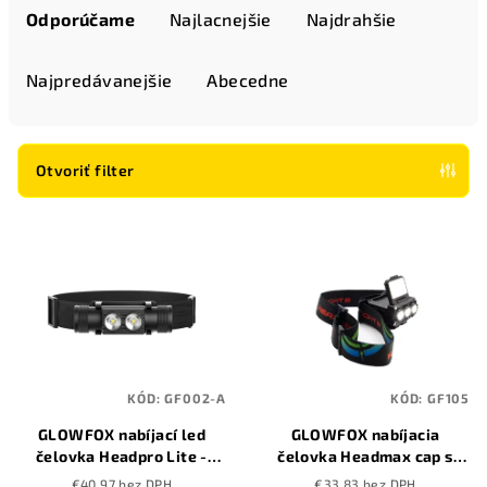
a
Odporúčame
Najlacnejšie
Najdrahšie
d
e
Najpredávanejšie
Abecedne
n
i
e
Otvoriť filter
p
V
r
ý
o
p
d
i
u
s
k
p
t
KÓD:
GF002-A
KÓD:
GF105
r
o
GLOWFOX nabíjací led
GLOWFOX nabíjacia
o
v
čelovka Headpro Lite -
čelovka Headmax cap s
d
3500 mAh
červeným svetlom
€40,97 bez DPH
€33,83 bez DPH