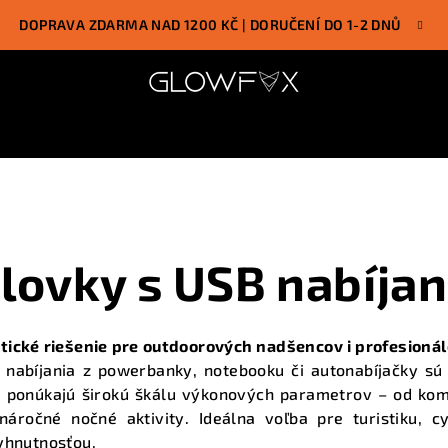
DOPRAVA ZDARMA NAD 1200 KČ | DORUČENÍ DO 1-2 DNŮ
lovky s USB nabíja
tické riešenie pre outdoorových nadšencov i profesioná
 nabíjania z powerbanky, notebooku či autonabíjačky sú
m ponúkajú širokú škálu výkonových parametrov – od ko
áročné nočné aktivity. Ideálna voľba pre turistiku, c
hnutnosťou.