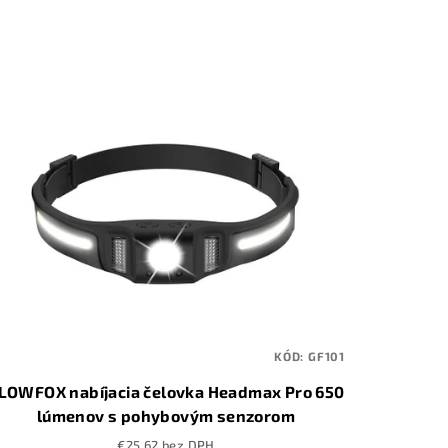
KÓD:
GF101
LOWFOX nabíjacia čelovka Headmax Pro 650
lúmenov s pohybovým senzorom
€25,62 bez DPH