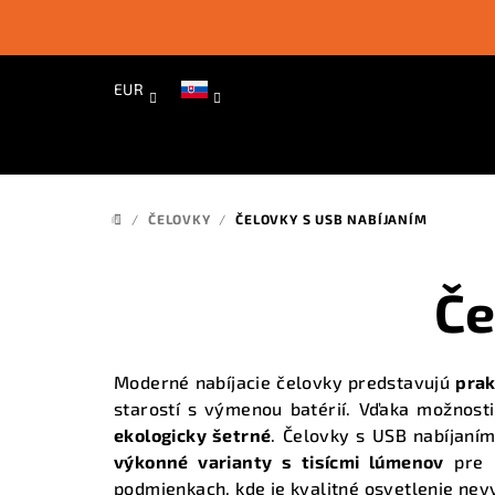
Prejsť
na
obsah
EUR
/
ČELOVKY
/
ČELOVKY S USB NABÍJANÍM
DOMOV
Če
Moderné nabíjacie čelovky predstavujú
prak
starostí s výmenou batérií. Vďaka možnosti
ekologicky šetrné
. Čelovky s USB nabíjaní
výkonné varianty s tisícmi lúmenov
pre n
podmienkach, kde je
kvalitné osvetlenie
nevy