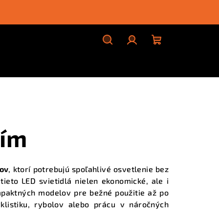
Hľadať
Prihlásenie
Nákupný
košík
ním
lov
, ktorí potrebujú spoľahlivé osvetlenie bez
 tieto
LED svietidlá
nielen ekonomické, ale i
mpaktných modelov pre bežné použitie až po
yklistiku, rybolov alebo prácu v náročných