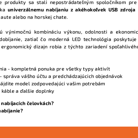
e produkty sa stali nepostrádateľným spoločníkom pre t
a
aka
univerzálnemu nabíjaniu z akéhokoľvek USB zdroja
m
c
 aute alebo na horskej chate.
i
jú výnimočnú kombináciu výkonu, odolnosti a ekonomi
e
dobíjanie, zatiaľ čo moderná LED technológia poskytuje
p
ergonomický dizajn robia z týchto zariadení spoľahlivého
r
v
k
nia
- kompletná ponuka pre všetky typy aktivít
y
- správa vášho účtu a predchádzajúcich objednávok
nájdite model zodpovedajúci vašim potrebám
v
 káble a ďalšie doplnky
ý
p
 nabíjacích čelovkách?
i
abíjanie?
s
u