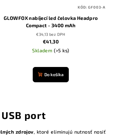
KÓD:
GF003-A
GLOWFOX nabíjecí led čelovka Headpro
Compact - 3400 mAh
€34,13 bez DPH
€41,30
Skladem
(>5 ks)
Priemerné
hodnotenie
Do košíka
produktu
je
4,9
z
5
 USB port
hviezdičiek.
elných zdrojov
, ktoré eliminujú nutnosť nosiť