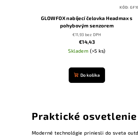
KÓD:
GF1
GLOWFOX nabíjecí čelovka Headmax s
pohybovým senzorem
€11,93 bez DPH
€14,43
Skladem
(>5 ks)
Priemerné
hodnotenie
Do košíka
produktu
je
4,9
z
5
Praktické osvetlenie
hviezdičiek.
Moderné technológie priniesli do sveta ou