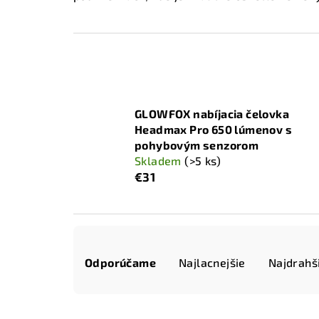
GLOWFOX nabíjacia čelovka
Headmax Pro 650 lúmenov s
pohybovým senzorom
Skladem
(>5 ks)
€31
R
Odporúčame
Najlacnejšie
Najdrahš
a
d