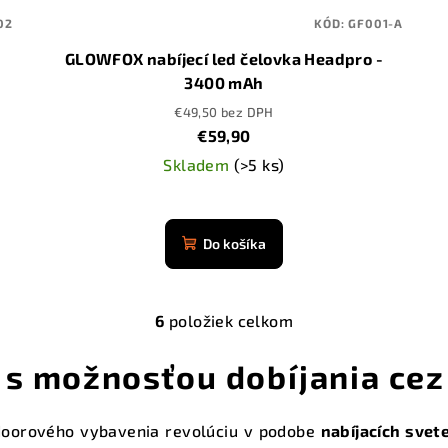
02
KÓD:
GF001-A
GLOWFOX nabíjecí led čelovka Headpro -
3400 mAh
€49,50 bez DPH
€59,90
Skladem
(>5 ks)
Priemerné
hodnotenie
Do košíka
produktu
je
4,9
6
položiek celkom
z
O
5
v
 s možnosťou dobíjania cez
hviezdičiek.
l
á
tdoorového vybavenia revolúciu v podobe
nabíjacích svet
d