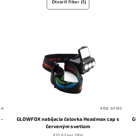
Otvoriť filter
-A
KÓD:
GF105
 -
GLOWFOX nabíjacia čelovka Headmax cap s
G
červeným svetlom
€33,83 bez DPH