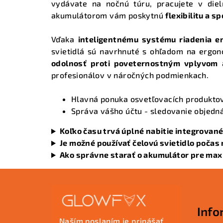
vydávate na nočnú túru, pracujete v diel
akumulátorom vám poskytnú
flexibilitu a s
Vďaka
inteligentnému systému riadenia e
svietidlá sú navrhnuté s ohľadom na ergonó
odolnosť proti poveternostným vplyvom
a
profesionálov v náročných podmienkach.
Hlavná ponuka osvetľovacích produkto
Správa vášho účtu
- sledovanie objedná
Koľko času trvá úplné nabitie integrova
Je možné používať čelovú svietidlo počas 
Ako správne starať o akumulátor pre max
Z
á
Info
p
Naším poslaním je prinášať