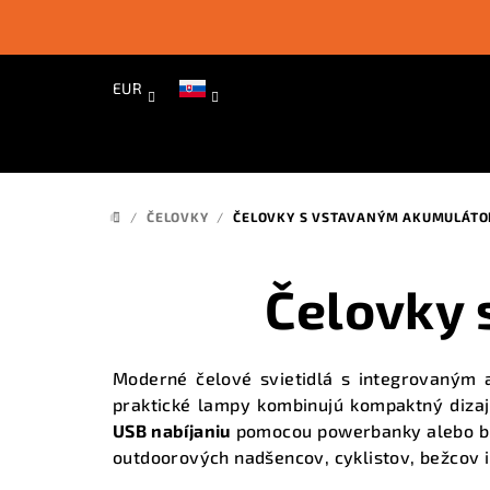
Prejsť
na
obsah
EUR
/
ČELOVKY
/
ČELOVKY S VSTAVANÝM AKUMULÁT
DOMOV
Čelovky
Moderné čelové svietidlá s integrovaným
praktické lampy kombinujú kompaktný dizajn
USB nabíjaniu
pomocou powerbanky alebo bežn
outdoorových nadšencov
, cyklistov, bežcov 