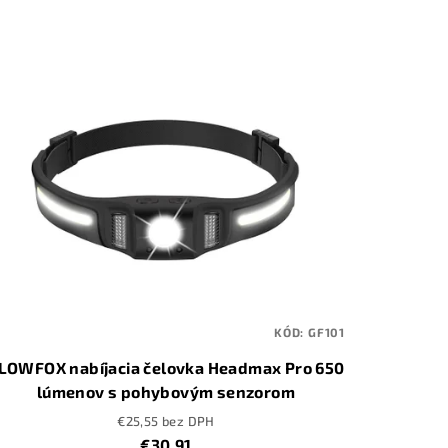
KÓD:
GF101
LOWFOX nabíjacia čelovka Headmax Pro 650
lúmenov s pohybovým senzorom
€25,55 bez DPH
€30,91