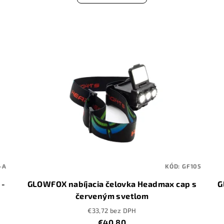
-A
KÓD:
GF105
 -
GLOWFOX nabíjacia čelovka Headmax cap s
G
červeným svetlom
€33,72 bez DPH
€40,80