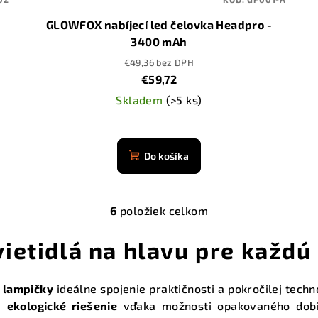
GLOWFOX nabíjecí led čelovka Headpro -
3400 mAh
€49,36 bez DPH
€59,72
Skladem
(>5 ks)
Priemerné
hodnotenie
Do košíka
produktu
je
4,9
6
položiek celkom
z
O
5
v
ietidlá na hlavu pre každú 
hviezdičiek.
l
á
é lampičky
ideálne spojenie praktičnosti a pokročilej tech
d
jú
ekologické riešenie
vďaka možnosti opakovaného dobíj