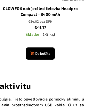
GLOWFOX nabíjecí led čelovka Headpro
Compact - 3400 mAh
€34,02 bez DPH
€41,17
Skladem
(>5 ks)
Priemerné
hodnotenie
Do košíka
produktu
je
4,9
z
5
aktivitu
hviezdičiek.
nológie. Tieto osvetľovacie pomôcky eliminujú
ania prostredníctvom USB kábla. Či už sa