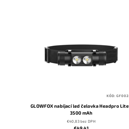
n
V
i
ý
e
p
p
i
r
s
o
p
d
r
u
o
k
KÓD:
GF002
d
t
GLOWFOX nabíjací led čelovka Headpro Lite
u
3500 mAh
o
€40,83 bez DPH
k
v
€49,41