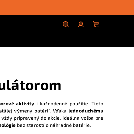
Hľadať
Prihlásenie
Nákupný
košík
ulátorom
orové aktivity
i každodenné použitie. Tieto
ustálej výmeny batérií. Vďaka
jednoduchému
 vždy pripravený do akcie. Ideálna voľba pre
nológie
bez starostí o náhradné batérie.