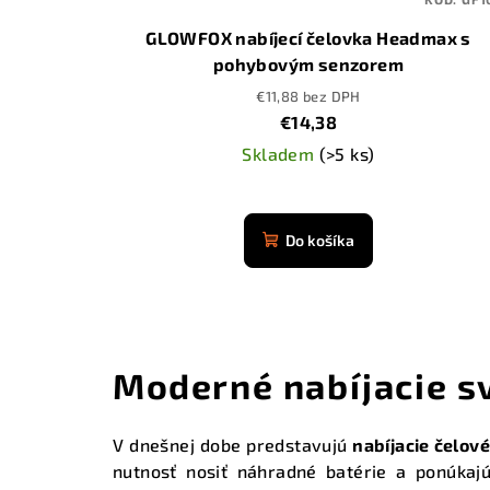
GLOWFOX nabíjecí čelovka Headmax s
pohybovým senzorem
€11,88 bez DPH
€14,38
Skladem
(>5 ks)
Priemerné
hodnotenie
Do košíka
produktu
je
4,9
z
5
Moderné nabíjacie sv
hviezdičiek.
V dnešnej dobe predstavujú
nabíjacie čelov
nutnosť nosiť náhradné batérie a ponúka