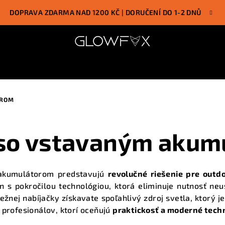
DOPRAVA ZDARMA NAD 1200 KČ | DORUČENÍ DO 1-2 DNŮ
OROM
 so vstavaným akum
 akumulátorom predstavujú
revolučné riešenie pre outdo
 s pokročilou technológiou, ktorá eliminuje nutnosť ne
ej nabíjačky získavate spoľahlivý zdroj svetla, ktorý je
i profesionálov, ktorí oceňujú
praktickosť a moderné tech