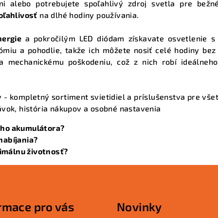
a
ni alebo potrebujete spoľahlivý zdroj svetla pre bež
c
poľahlivosť
na dlhé hodiny používania.
i
nergie
a pokročilým LED diódam získavate osvetlenie s
e
miu a pohodlie, takže ich môžete nosiť celé hodiny bez
p
 mechanickému poškodeniu, což z nich robí ideálneho
r
v
k
v
- kompletný sortiment svietidiel a príslušenstva pre vše
y
vok, história nákupov a osobné nastavenia
v
ného akumulátora?
ý
nabíjania?
p
imálnu životnosť?
i
s
u
rmace pro vás
Novinky