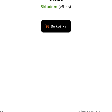
Skladem
(>5 ks)
Do košíka
02
KÓD:
GF001-A