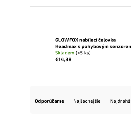
GLOWFOX nabíjecí čelovka
Headmax s pohybovým senzore
Skladem
(>5 ks)
€14,38
R
Odporúčame
Najlacnejšie
Najdrahš
a
d
e