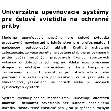
Univerzálne upevňovacie systémy
pre čelové svietidlá na ochranné
prilby
Moderné upevňovacie systémy pre čelové svietidlá
predstavujú
nevyhnutné príslušenstvo pre profesionálov i
nadšencov outdoorových aktivít
. Kvalitné uchytenie
zabezpečuje, že vaše osvetlenie zostane stabilne pripevnené k
prilbe počas náročných pracovných úkonov, športových
výkonov či dobrodružných výprav. Vďaka
ergonomickému
dizajnu a odolným materiálom
si tieto komponenty
zachovávajú svoju funkčnosť aj po rokoch intenzívneho
používania v extrémnych podmienkach, či už pracujete v
stavebníctve, jaskyniach, na horách alebo pri nočných
cyklistických výletoch.
Systém rýchloupínacích mechanizmov umožňuje
okamžitú
montáž i demontáž osvetlenia
bez nutnosti špeciálneho
náradia. Nastaviteľné elastické pásky sa prispôsobia rôznym