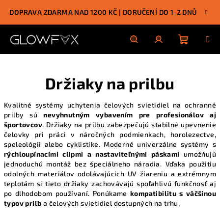
Prejsť
DOPRAVA ZDARMA NAD 1200 KČ | DORUČENÍ DO 1-2 DNŮ
na
obsah
Nákupn
Hľadať
Prihlásenie
Držiaky na prilbu
košík
Kvalitné systémy uchytenia čelových svietidiel na ochranné
prilby sú
nevyhnutným vybavením pre profesionálov aj
športovcov
. Držiaky na prilbu zabezpečujú stabilné upevnenie
čelovky pri práci v náročných podmienkach, horolezectve,
speleológii alebo cyklistike. Moderné univerzálne systémy s
rýchloupínacími clipmi a nastaviteľnými páskami
umožňujú
jednoduchú montáž bez špeciálneho náradia. Vďaka použitiu
odolných materiálov odolávajúcich UV žiareniu a extrémnym
teplotám si tieto držiaky zachovávajú
spoľahlivú funkčnosť aj
po dlhodobom používaní
. Ponúkame
kompatibilitu s väčšinou
typov priľb
a čelových svietidiel dostupných na trhu.