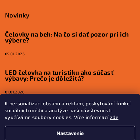
Novinky
Čelovky na beh: Na čo si dať pozor pri ich
výbere?
05.01.2026
LED čelovka na turistiku ako súčasť
výbavy: Prečo je dôležitá?
01.01.2026
K personalizaci obsahu a reklam, poskytování funkcí
sociálních médií a analýze naší návštěvnosti
využíváme soubory cookies. Více informací
zde
.
Kontakt
Nastavenie
kontakt
@
glowfox.eu