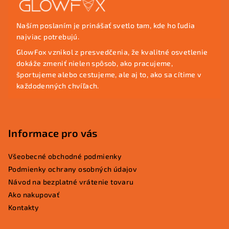
á
p
Naším poslaním je prinášať svetlo tam, kde ho ľudia
ä
najviac potrebujú.
t
GlowFox vznikol z presvedčenia, že kvalitné osvetlenie
i
dokáže zmeniť nielen spôsob, ako pracujeme,
e
športujeme alebo cestujeme, ale aj to, ako sa cítime v
každodenných chvíľach.
Informace pro vás
Všeobecné obchodné podmienky
Podmienky ochrany osobných údajov
Návod na bezplatné vrátenie tovaru
Ako nakupovať
Kontakty