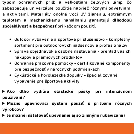
typom ochranných priľb a veľkostiam čelových lámp, čo
zabezpečuje univerzálne použitie naprieč rôznymi odvetviami
a aktivitami. Materiály odolné voči UV žiareniu, extrémnym
teplotám a mechanickému namáhaniu garantujú
dlhodobú
spoľahlivosť a bezpečnosť
pri každom použití.
Outdoor vybavenie a športové príslušenstvo
- kompletný
sortiment pre outdoorových nadšencov a profesionálov
Správa objednávok a osobné nastavenia
- přehľad vašich
nákupov a prémiových produktov
Ochranné pracovné pomôcky
- certifikované komponenty
pre bezpečnosť v náročných podmienkach
Cyklistické a horolezecké doplnky
- špecializované
vybavenie pre športové aktivity
Ako dlho vydržia elastické pásky pri intenzívnom
používaní?
Možno upevňovací systém použiť s prilbami rôznych
výrobcov?
Je možné inštalovať upevnenie aj so zimnými rukavicami?
Z