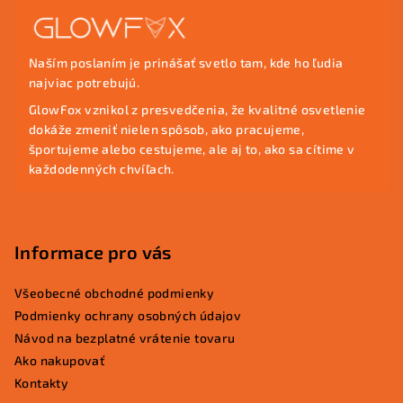
á
p
Naším poslaním je prinášať svetlo tam, kde ho ľudia
ä
najviac potrebujú.
t
GlowFox vznikol z presvedčenia, že kvalitné osvetlenie
i
dokáže zmeniť nielen spôsob, ako pracujeme,
e
športujeme alebo cestujeme, ale aj to, ako sa cítime v
každodenných chvíľach.
Informace pro vás
Všeobecné obchodné podmienky
Podmienky ochrany osobných údajov
Návod na bezplatné vrátenie tovaru
Ako nakupovať
Kontakty