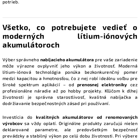
potrieb.
Všetko, co potrebujete vedieť o
moderných lítium-iónových
akumulátoroch
Výber správneho
nabíjacieho akumulátora
pre vaše zariadenie
môže výrazne ovplyvniť jeho výkon a životnosť. Moderná
lítium-iónová technológia ponúka bezkonkurenčný pomer
medzi kapacitou a hmotnosťou, čo z nej robí ideálnu voľbu pre
široké spektrum aplikácií – od
prenosnej elektroniky
cez
profesionálne náradie až po hobby projekty. Kľúčom k dlhej
životnosti je správna starostlivosť, kvalitná nabíjačka a
dodržiavanie bezpečnostných zásad pri používaní.
Investícia do
kvalitných akumulátorov od renomovaných
výrobcov
sa vždy oplatí. Originálne produkty zaručujú nielen
deklarované parametre, ale predovšetkým bezpečnosť
prevádzky a stabilný výkon po celú dobu životnosti. Pri výbere