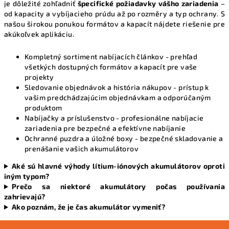
je dôležité zohľadniť
špecifické požiadavky vášho zariadenia
–
od kapacity a vybíjacieho prúdu až po rozměry a typ ochrany. S
našou širokou ponukou formátov a kapacít nájdete riešenie pre
akúkoľvek aplikáciu.
Kompletný sortiment nabíjacích článkov
- prehľad
všetkých dostupných formátov a kapacít pre vaše
projekty
Sledovanie objednávok a história nákupov
- prístup k
vašim predchádzajúcim objednávkam a odporúčaným
produktom
Nabíjačky a príslušenstvo
- profesionálne nabíjacie
zariadenia pre bezpečné a efektívne nabíjanie
Ochranné puzdra a úložné boxy
- bezpečné skladovanie a
prenášanie vašich akumulátorov
Aké sú hlavné výhody lítium-iónových akumulátorov oproti
iným typom?
Prečo sa niektoré akumulátory počas používania
zahrievajú?
Ako poznám, že je čas akumulátor vymeniť?
Z