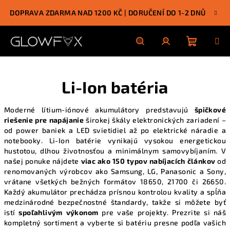
Prejsť
DOPRAVA ZDARMA NAD 1200 KČ | DORUČENÍ DO 1-2 DNŮ
na
obsah
Nákupn
Hľadať
Prihlásenie
Li-Ion batéria
košík
Moderné lítium-iónové akumulátory predstavujú
špičkové
riešenie pre napájanie
širokej škály elektronických zariadení –
od power baniek a LED svietidiel až po elektrické náradie a
notebooky. Li-Ion batérie vynikajú vysokou energetickou
hustotou, dlhou životnosťou a minimálnym samovybíjaním. V
našej ponuke nájdete
viac ako 150 typov nabíjacích článkov
od
renomovaných výrobcov ako Samsung, LG, Panasonic a Sony,
vrátane všetkých bežných formátov 18650, 21700 či 26650.
Každý akumulátor prechádza prísnou kontrolou kvality a spĺňa
medzinárodné bezpečnostné štandardy, takže si môžete byť
istí
spoľahlivým výkonom
pre vaše projekty.
Prezrite si náš
kompletný sortiment
a vyberte si batériu presne podľa vašich