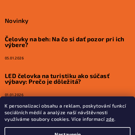
Novinky
Čelovky na beh: Na čo si dať pozor pri ich
výbere?
05.01.2026
LED čelovka na turistiku ako súčasť
výbavy: Prečo je dôležitá?
01.01.2026
K personalizaci obsahu a reklam, poskytování funkcí
sociálních médií a analýze naší návštěvnosti
využíváme soubory cookies. Více informací
zde
.
Kontakt
Nastavenie