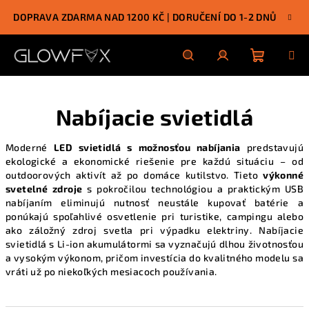
Prejsť
DOPRAVA ZDARMA NAD 1200 KČ | DORUČENÍ DO 1-2 DNŮ
na
obsah
Nákupn
Hľadať
Prihlásenie
Nabíjacie svietidlá
košík
Moderné
LED svietidlá s možnosťou nabíjania
predstavujú
ekologické a ekonomické riešenie pre každú situáciu – od
outdoorových aktivít až po domáce kutilstvo. Tieto
výkonné
svetelné zdroje
s pokročilou technológiou a praktickým USB
nabíjaním eliminujú nutnosť neustále kupovať batérie a
ponúkajú spoľahlivé osvetlenie pri turistike, campingu alebo
ako záložný zdroj svetla pri výpadku elektriny. Nabíjacie
svietidlá s Li-ion akumulátormi sa vyznačujú dlhou životnosťou
a vysokým výkonom, pričom investícia do kvalitného modelu sa
vráti už po niekoľkých mesiacoch používania.