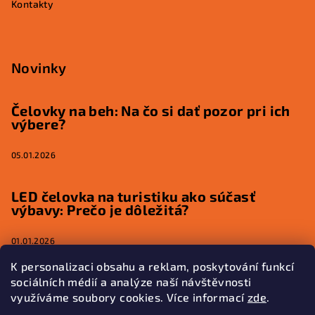
Kontakty
Novinky
Čelovky na beh: Na čo si dať pozor pri ich
výbere?
05.01.2026
LED čelovka na turistiku ako súčasť
výbavy: Prečo je dôležitá?
01.01.2026
K personalizaci obsahu a reklam, poskytování funkcí
sociálních médií a analýze naší návštěvnosti
využíváme soubory cookies. Více informací
zde
.
Kontakt