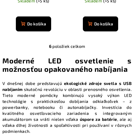
Skladem
(>5 ks)
Skladem
(>5 ks)
Priemerné
Priemerné
hodnotenie
hodnotenie
produktu
produktu
Do košíka
Do košíka
je
je
4,9
4,9
z
z
5
6
položiek celkom
5
O
hviezdičiek.
hviezdičiek.
v
Moderné LED osvetlenie s
l
možnosťou opakovaného nabíjania
á
d
a
V dnešnej dobe predstavujú
ekologické zdroje svetla s USB
nabíjaním
skutočnú revolúciu v oblasti prenosného osvetlenia.
c
Tieto moderné pomôcky kombinujú vysoký výkon LED
i
technológie s praktickosťou dobíjania odkiaľkoľvek – z
e
powerbanky, notebooku či autonabíjačky. Investícia do
p
kvalitného osvetľovacieho zariadenia s integrovaným
r
akumulátorom sa vráti nielen vďaka
úspore za batérie
, ale aj
v
vďaka dlhej životnosti a spoľahlivosti pri používaní v rôznych
k
podmienkach.