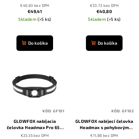
d
3500 mAh
červeným svetlom
€40,83 bez DPH
€33,72 bez DPH
u
€49,41
€40,80
k
Skladem
(>5 ks)
Skladem
(>5 ks)
t
Priemerné
o
hodnotenie
produktu
Do košíka
Do košíka
v
je
4,9
z
5
hviezdičiek.
KÓD:
GF101
KÓD:
GF102
GLOWFOX nabíjacia
GLOWFOX nabíjecí čelovka
čelovka Headmax Pro 650
Headmax s pohybovým
lúmenov s pohybovým
senzorem
€25,55 bez DPH
€11,88 bez DPH