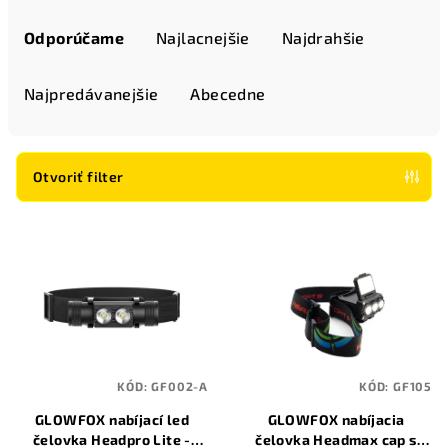
R
a
Odporúčame
Najlacnejšie
Najdrahšie
d
e
Najpredávanejšie
Abecedne
n
i
e
Otvoriť filter
p
V
r
ý
o
p
d
i
u
s
k
p
t
KÓD:
GF002-A
KÓD:
GF105
r
o
GLOWFOX nabíjací led
GLOWFOX nabíjacia
o
v
čelovka Headpro Lite -
čelovka Headmax cap s