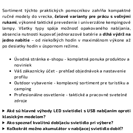
y
Sortiment týchto praktických pomocníkov zahŕňa kompaktné
v
ručné modely do vrecka,
čelové varianty pre prácu s voľnými
ý
rukami
, výkonné taktické prevedenie i univerzálne kempingové
p
lampy. Všetky typy spája možnosť opakovaného nabíjania,
i
absencia nutnosti kupovať jednorazové batérie a
dlhá výdrž na
s
jedno nabitie
– od niekoľkých hodín v maximálnom výkone až
u
po desiatky hodín v úspornom režime.
Úvodná stránka e-shopu
- kompletná ponuka produktov a
noviniek
Váš zákaznícky účet
- prehľad objednávok a nastavenie
profilu
Outdoor vybavenie
- komplexný sortiment pre turistiku a
camping
Profesionálne osvetlenie
- taktické a pracovné svetelné
zdroje
Aké sú hlavné výhody LED svietidiel s USB nabíjaním oproti
klasickým modelom?
Ako spoznať kvalitnú dobíjaciu svietidlo pri výbere?
Koľkokrát možno akumulátor v nabíjacej svietidlo dobiť?