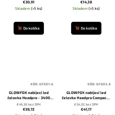
senzorom
€30,91
€14,38
Skladem
(>5 ks)
Skladem
(>5 ks)
Priemerné
Priemerné
hodnotenie
hodnotenie
produktu
produktu
Do košíka
Do košíka
je
je
4,8
4,9
z
z
5
5
hviezdičiek.
hviezdičiek.
KÓD:
GF001-A
KÓD:
GF003-A
GLOWFOX nabíjecí led
GLOWFOX nabíjecí led
čelovka Headpro - 3400
čelovka Headpro Compact -
mAh
3400 mAh
€49,36 bez DPH
€34,02 bez DPH
€59,72
€41,17