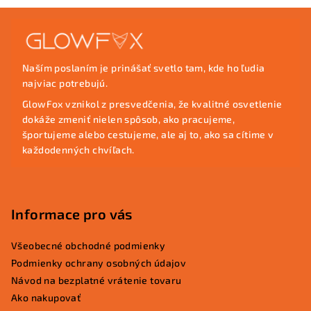
Z
á
p
Naším poslaním je prinášať svetlo tam, kde ho ľudia
ä
najviac potrebujú.
t
GlowFox vznikol z presvedčenia, že kvalitné osvetlenie
i
dokáže zmeniť nielen spôsob, ako pracujeme,
e
športujeme alebo cestujeme, ale aj to, ako sa cítime v
každodenných chvíľach.
Informace pro vás
Všeobecné obchodné podmienky
Podmienky ochrany osobných údajov
Návod na bezplatné vrátenie tovaru
Ako nakupovať