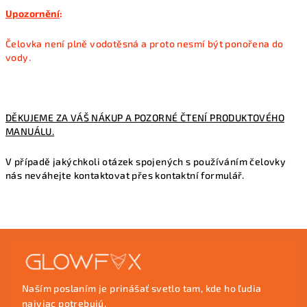
Upozornění
:
Čelovka není plně vodotěsná a proto nesmí být ponořena do
vody.
DĚKUJEME ZA VÁŠ NÁKUP A POZORNÉ ČTENÍ PRODUKTOVÉHO
MANUÁLU.
V případě jakýchkoli otázek spojených s používáním čelovky
nás neváhejte kontaktovat přes
kontaktní formulář.
Z
á
p
Naším poslaním je prinášať svetlo tam, kde ho ľudia
ä
najviac potrebujú.