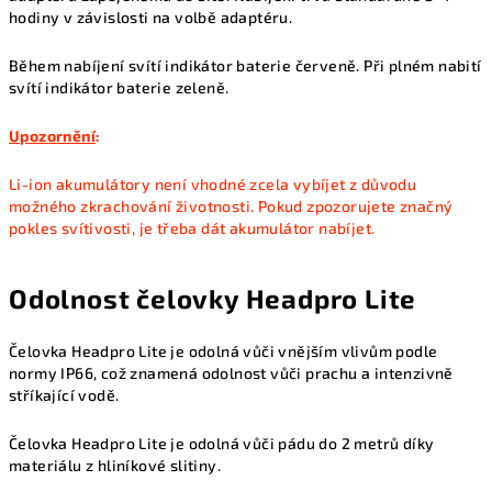
hodiny v závislosti na volbě adaptéru.
Během nabíjení svítí indikátor baterie červeně. Při plném nabití
svítí indikátor baterie zeleně.
Upozornění
:
Li-ion akumulátory není vhodné zcela vybíjet z důvodu
možného zkrachování životnosti. Pokud zpozorujete značný
pokles svítivosti, je třeba dát akumulátor nabíjet.
Odolnost čelovky Headpro Lite
Čelovka Headpro Lite je odolná vůči vnějším vlivům podle
normy IP66, což znamená odolnost vůči prachu a intenzivně
stříkající vodě.
Čelovka Headpro Lite je odolná vůči pádu do 2 metrů díky
materiálu z hliníkové slitiny.