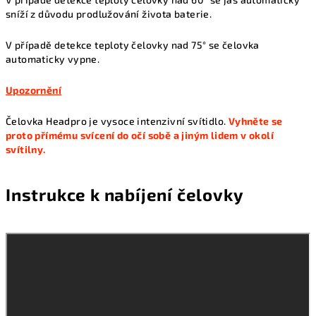
sníží z důvodu prodlužování života baterie.
V případě detekce teploty čelovky nad 75° se čelovka
automaticky vypne.
Upozornění
Čelovka Headpro je vysoce intenzivní svítidlo.
Vyhněte se
proto přímému svícení do očí sobě a jiným lidem v okolí
svítilny.
Instrukce k nabíjení čelovky