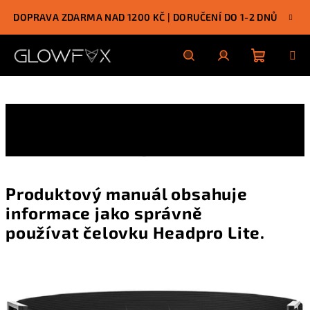
Prejsť
DOPRAVA ZDARMA NAD 1200 KČ | DORUČENÍ DO 1-2 DNŮ
na
obsah
Nákupn
Hľadať
Prihlásenie
Produktový Manuál -
košík
Headpro Lite
Produktový manuál obsahuje
informace jako správně
používat čelovku Headpro Lite.