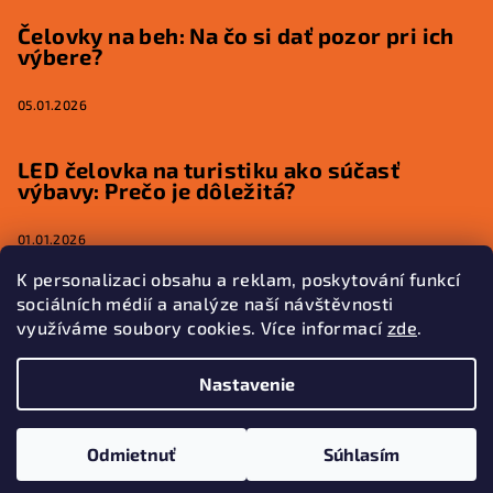
Čelovky na beh: Na čo si dať pozor pri ich
výbere?
05.01.2026
LED čelovka na turistiku ako súčasť
výbavy: Prečo je dôležitá?
01.01.2026
K personalizaci obsahu a reklam, poskytování funkcí
sociálních médií a analýze naší návštěvnosti
využíváme soubory cookies. Více informací
zde
.
Kontakt
Nastavenie
kontakt
@
glowfox.eu
602 513 216
Odmietnuť
Súhlasím