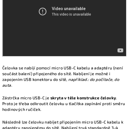
Čelovka se nabíjí pomocí micro USB-C kabelu a adaptéru (není
součást balení) připojeného do sítě. Nabíjení je možné i
zapojením USB konektoru do sítě,
například.: do počítače, do
auta
.
Zástrčka micro USB-C je
skryta v těle konstrukce čelovky
.
Proto je třeba odkroutit čelovku u tlačítka zapínání proti směru
hodinových ručiček.
Následně lze čelovku nabíjet připojením micro USB-C kabelu k
adaptéru zapojenému do sítě. Nabíjení trvá standardně 3-4