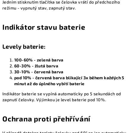
Jedním stisknutím tlačítka se čelovka vrátí do předchozího
režimu - vypnutý stav, zapnutý stav.
Indikátor stavu baterie
Levely baterie:
100-60% - zelená barva
60-30% - žlutá barva
30-10% - červená barva
pod 10% - červená barva blikající 3x během každých 5
minut až do úplného vybití baterie
Indikátor baterie se vypíná automaticky po 5 sekundách od
zapnutí čelovky. Výjimkou je level baterie pod 10%.
Ochrana proti přehřívání
V případě detekce teploty čelovky nad 60° se jas automaticky