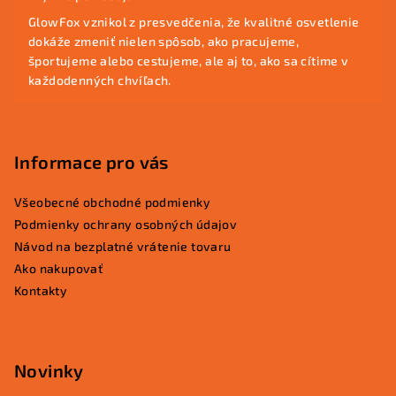
t
GlowFox vznikol z presvedčenia, že kvalitné osvetlenie
i
dokáže zmeniť nielen spôsob, ako pracujeme,
e
športujeme alebo cestujeme, ale aj to, ako sa cítime v
každodenných chvíľach.
Informace pro vás
Všeobecné obchodné podmienky
Podmienky ochrany osobných údajov
Návod na bezplatné vrátenie tovaru
Ako nakupovať
Kontakty
Novinky