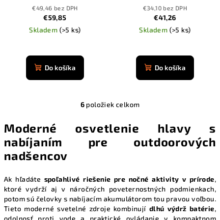
mAh
3400 mAh
€49,46 bez DPH
€34,10 bez DPH
€59,85
€41,26
Skladem
(>5 ks)
Skladem
(>5 ks)
Priemerné
Priemerné
hodnotenie
hodnotenie
produktu
produktu
Do košíka
Do košíka
je
je
4,9
4,9
z
z
5
6
položiek celkom
5
O
hviezdičiek.
hviezdičiek.
v
Moderné osvetlenie hlavy s
l
nabíjaním pre outdoorových
á
nadšencov
d
a
c
Ak hľadáte
spoľahlivé riešenie pre nočné aktivity v prírode
,
i
ktoré vydrží aj v náročných poveternostných podmienkach,
e
potom sú čelovky s nabíjacím akumulátorom tou pravou voľbou.
Tieto moderné svetelné zdroje kombinují
dlhú výdrž batérie
,
p
odolnosť proti vode a praktické ovládanie v kompaktnom