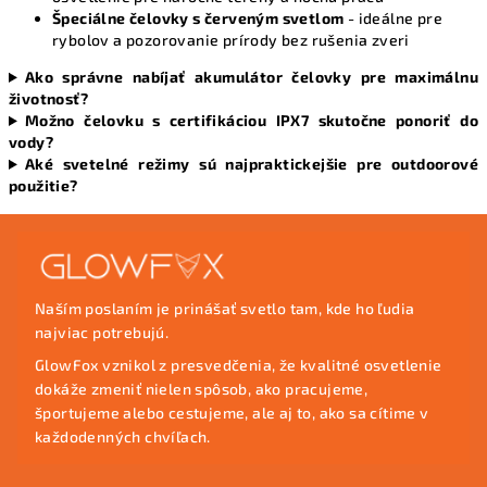
Špeciálne čelovky s červeným svetlom
- ideálne pre
rybolov a pozorovanie prírody bez rušenia zveri
Ako správne nabíjať akumulátor čelovky pre maximálnu
životnosť?
Možno čelovku s certifikáciou IPX7 skutočne ponoriť do
vody?
Aké svetelné režimy sú najpraktickejšie pre outdoorové
použitie?
Z
á
p
Naším poslaním je prinášať svetlo tam, kde ho ľudia
ä
najviac potrebujú.
t
GlowFox vznikol z presvedčenia, že kvalitné osvetlenie
i
dokáže zmeniť nielen spôsob, ako pracujeme,
e
športujeme alebo cestujeme, ale aj to, ako sa cítime v
každodenných chvíľach.