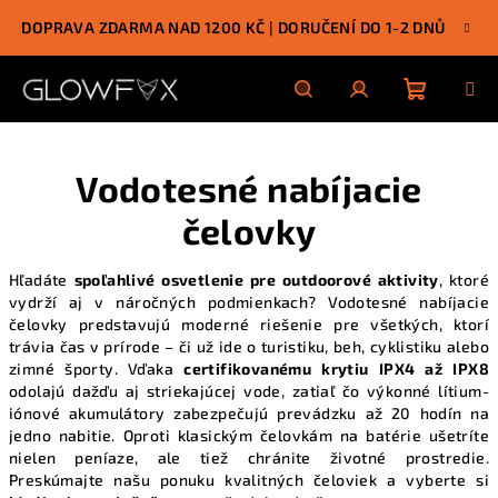
Prejsť
DOPRAVA ZDARMA NAD 1200 KČ | DORUČENÍ DO 1-2 DNŮ
na
obsah
Nákupn
Hľadať
Prihlásenie
Vodotesné nabíjacie
košík
čelovky
Hľadáte
spoľahlivé osvetlenie pre outdoorové aktivity
, ktoré
vydrží aj v náročných podmienkach? Vodotesné nabíjacie
čelovky predstavujú moderné riešenie pre všetkých, ktorí
trávia čas v prírode – či už ide o turistiku, beh, cyklistiku alebo
zimné športy. Vďaka
certifikovanému krytiu IPX4 až IPX8
odolajú dažďu aj striekajúcej vode, zatiaľ čo výkonné lítium-
iónové akumulátory zabezpečujú prevádzku až 20 hodín na
jedno nabitie. Oproti klasickým čelovkám na batérie ušetríte
nielen peníaze, ale tiež chránite životné prostredie.
Preskúmajte našu
ponuku kvalitných čeloviek
a vyberte si