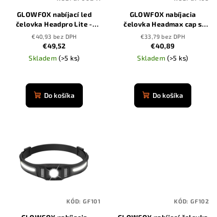
r
o
GLOWFOX nabíjací led
GLOWFOX nabíjacia
o
v
čelovka Headpro Lite -
čelovka Headmax cap s
d
3500 mAh
červeným svetlom
€40,93 bez DPH
€33,79 bez DPH
u
€49,52
€40,89
k
Skladem
(>5 ks)
Skladem
(>5 ks)
t
Priemerné
o
hodnotenie
produktu
Do košíka
Do košíka
v
je
4,9
z
5
hviezdičiek.
KÓD:
GF101
KÓD:
GF102