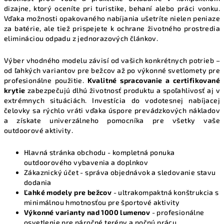
r
dizajne, ktorý oceníte pri turistike, behaní alebo práci vonku.
v
Vďaka možnosti opakovaného nabíjania ušetríte nielen peniaze
k
za batérie, ale tiež prispejete k ochrane životného prostredia
y
elimináciou odpadu z jednorazových článkov.
v
ý
Výber vhodného modelu závisí od vašich konkrétnych potrieb –
p
od ľahkých variantov pre bežcov až po výkonné svetlomety pre
profesionálne použitie.
Kvalitné spracovanie a certifikované
i
krytie
zabezpečujú dlhú životnosť produktu a spoľahlivosť aj v
s
extrémnych situáciách. Investícia do vodotesnej nabíjacej
u
čelovky sa rýchlo vráti vďaka úspore prevádzkových nákladov
a získate univerzálneho pomocníka pre všetky vaše
outdoorové aktivity.
Hlavná stránka obchodu
- kompletná ponuka
outdoorového vybavenia a doplnkov
Zákaznický účet
- správa objednávok a sledovanie stavu
dodania
Ľahké modely pre bežcov
- ultrakompaktná konštrukcia s
minimálnou hmotnosťou pre športové aktivity
Výkonné varianty nad 1000 lumenov
- profesionálne
osvetlenie pre náročné terény a nočnú prácu