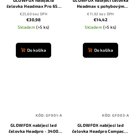
GLOWFOX nabíjacia
GLOWFOX nabíjecí čelovka
čelovka Headmax Pro 650
Headmax s pohybovým
lúmenov s pohybovým
senzorem
€25,60 bez DPH
€11,92 bez DPH
senzorom
€30,98
€14,42
Skladem
(>5 ks)
Skladem
(>5 ks)
Priemerné
Priemerné
hodnotenie
hodnotenie
produktu
produktu
Do košíka
Do košíka
je
je
4,8
4,9
z
z
5
5
hviezdičiek.
hviezdičiek.
KÓD:
GF001-A
KÓD:
GF003-A
GLOWFOX nabíjecí led
GLOWFOX nabíjecí led
čelovka Headpro - 3400
čelovka Headpro Compact -